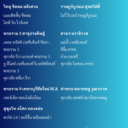
วิทยุ ชิดลม หลังสวน
ราษฎร์บูรณะ สุขสวัสดิ์
แมนฮัตตั้น ชิดลม
ไอวี่ ริเวอร์ ราษฎร์บูรณะ
ไลฟ์ วัน ไวร์เลส
พระราม 3 สาธุประดิษฐ์
สาทร นราธิวาส
เดอะ ทรัสต์ เรสซิเด้นซ์ รัชดา -
แม่น้ำ เรสซิเดนท์
พระราม 3
ริทึ่ม สาทร
ศุภาลัย ริวา แกรนด์ พระราม 3
บ้าน นนทรี
ยู ดีไลท์ เรสซิเดนซ์ ริเวอร์ฟร้อนท์
ศุภาลัย ไอคอน สาทร
พระราม 3
ศุภาลัย พรีมา ริวา
พระราม 9 เพชรบุรีตัดใหม่ RCA
ท่าพระ ตลาดพลู วุฒากาศ
เซอร์เคิล คอนโดมิเนียม
ศุภาลัย ลอฟท์ สถานีตลาดพลู
สุขุมวิท อโศก ทองหล่อ
พาร์ค 24 ( ออริจิ้น พร้อมพงษ์ )