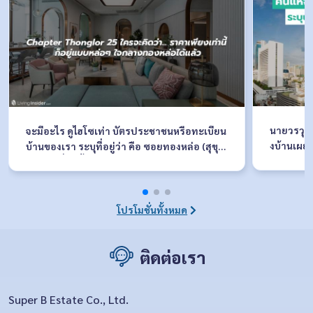
นายวรวุฒ
จะมีอะไร ดูไฮโซเท่า บัตรประชาชนหรือทะเบียน
งบ้านเผยค
บ้านของเรา ระบุที่อยู่ว่า คือ ซอยทองหล่อ (สุขุม
ละวัสดุ F
วิท 55) เรื่องนี้เอาจริงๆเป็นความภาคภูมิใจของใ
งาน ระหว่
ครหลายๆคนเลยที่มีคอนโดหรือบ้านอยู่ในซอยนี้
ณ อิมแพ็ค
เพราะมันเหมือนสิ่งที่บอกฐานะและรสนิยมทาง
อบรับอย่า
สังคมของคุณได้เป็นอย่างดี
โปรโมชั่นทั้งหมด
นดีไซน์ให
บ
ติดต่อเรา
Super B Estate Co., Ltd.