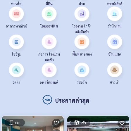
คอนโด
ที่ดิน
บ้าน
ทาวน์เฮ้าส์
อาคารพาณิชย์
โฮมออฟฟิศ
โรงงาน โกดัง
สำนักงาน
คลังสินค้า
โชว์รูม
กิจการ โรงแรม
พื้นที่ขายของ
บ้านแฝด
หอพัก
วิลล่า
อพาร์ตเมนต์
รีสอร์ต
ซาวน่า
ประกาศล่าสุด
เช่า
เช่า