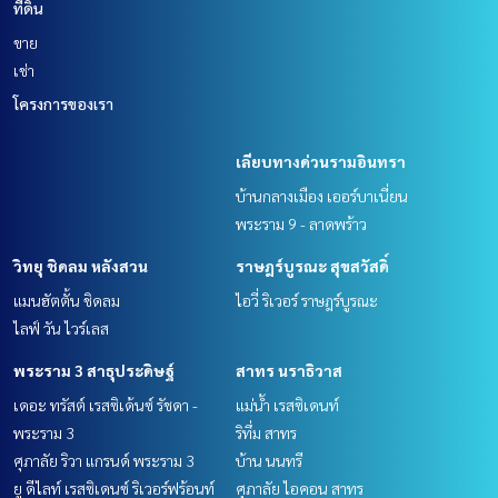
ที่ดิน
ขาย
เช่า
โครงการของเรา
เลียบทางด่วนรามอินทรา
บ้านกลางเมือง เออร์บาเนี่ยน
พระราม 9 - ลาดพร้าว
วิทยุ ชิดลม หลังสวน
ราษฎร์บูรณะ สุขสวัสดิ์
แมนฮัตตั้น ชิดลม
ไอวี่ ริเวอร์ ราษฎร์บูรณะ
ไลฟ์ วัน ไวร์เลส
พระราม 3 สาธุประดิษฐ์
สาทร นราธิวาส
เดอะ ทรัสต์ เรสซิเด้นซ์ รัชดา -
แม่น้ำ เรสซิเดนท์
พระราม 3
ริทึ่ม สาทร
ศุภาลัย ริวา แกรนด์ พระราม 3
บ้าน นนทรี
ยู ดีไลท์ เรสซิเดนซ์ ริเวอร์ฟร้อนท์
ศุภาลัย ไอคอน สาทร