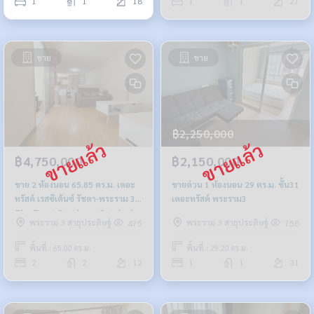
1
1
18
1
1
27
ขาย
ขาย
฿2,250,000
฿4,750,000
฿2,150,000
ขาย 2 ห้องนอน 65.85 ตร.ม. เดอะ
ขายด่วน 1 ห้องนอน 29 ตร.ม. ชั้น31
ทรัสต์ เรสซิเด้นซ์ รัชดา-พระราม 3
เดอะทรัสต์ พระราม3
The Trust Residence Ratchada-
พระราม 3 สาธุประดิษฐ์
พระราม 3 สาธุประดิษฐ์
475
758
Rama 3
พื้นที่ : 65.00 ตร.ม.
พื้นที่ : 29.20 ตร.ม.
2
2
12
1
1
31