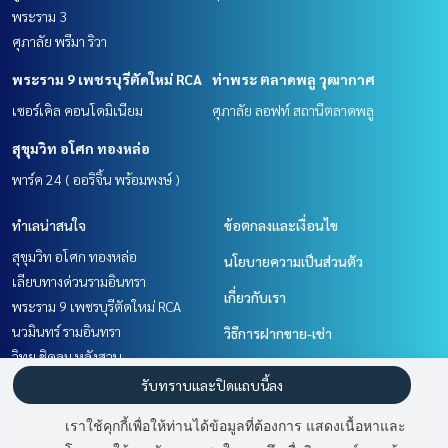
พระราม 3
ศุภาลัย พรีมา ริวา
พระราม 9 เพชรบุรีตัดใหม่ RCA
ท่าพระ ตลาดพลู วุฒากาศ
เซอร์เคิล คอนโดมิเนียม
ศุภาลัย ลอฟท์ สถานีตลาดพลู
สุขุมวิท อโศก ทองหล่อ
พาร์ค 24 ( ออริจิ้น พร้อมพงษ์ )
ทำเลน่าสนใจ
ข้อตกลงและเงื่อนไข
สุขุมวิท อโศก ทองหล่อ
นโยบายความเป็นส่วนตัว
เลียบทางด่วนรามอินทรา
เกี่ยวกับเรา
พระราม 9 เพชรบุรีตัดใหม่ RCA
นวมินทร์ รามอินทรา
วิธีการฝากขาย-เช่า
วิทยุ ชิดลม หลังสวน
ติดต่อ
สาทร นราธิวาส
รับทราบและปิดแถบนี้ลง
พระราม 3 สาธุประดิษฐ์
เราใช้คุกกี้เพื่อให้ท่านได้ข้อมูลที่ต้องการ แสดงเนื้อหาและ
ท่าพระ ตลาดพลู วุฒากาศ