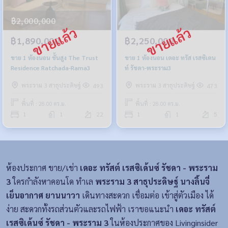
฿2,000,000
฿1,890,000
฿2,250,000
ขาย 1 ห้องนอน ชั้นสูง The Trust
ขาย 1 ห้องนอน เดอะ ทรัส เรสซิเดน
Residence Ratchada-Rama3
ท์ รัชดา-พระราม3
พระราม 3 สาธุประดิษฐ์
พระราม 3 สาธุประดิษฐ์
493
473
พื้นที่ : 28.00 ตร.ม.
พื้นที่ : 28.00 ตร.ม.
1
1
22
1
1
5
ห้องประกาศ ขาย/เช่า
เดอะ ทรัสต์ เรสซิเด้นซ์ รัชดา - พระราม
3
ใครกำลังหาคอนโด ทำเล
พระราม 3 สาธุประดิษฐ์ นางลิ้นจี่
เย็นอากาศ ยานนาวา
เดินทางสะดวก เชื่อมต่อ เข้าสู่ตัวเมือง ได้
ง่าย สะดวกทั้งรถส่วนตัวและรถไฟฟ้า เราขอแนะนำ
เดอะ ทรัสต์
เรสซิเด้นซ์ รัชดา - พระราม 3
ในห้องประกาศของ Livinginsider