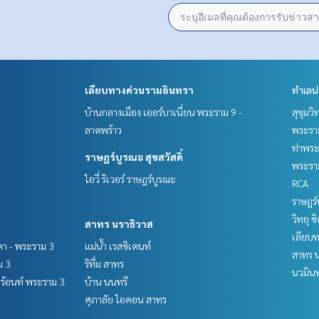
เลียบทางด่วนรามอินทรา
ทำเลน
บ้านกลางเมือง เออร์บาเนี่ยน พระราม 9 -
สุขุมว
ลาดพร้าว
พระราม
ท่าพร
ราษฎร์บูรณะ สุขสวัสดิ์
พระราม
ไอวี่ ริเวอร์ ราษฎร์บูรณะ
RCA
ราษฎร์
วิทยุ 
สาทร นราธิวาส
เลียบ
ชดา - พระราม 3
แม่น้ำ เรสซิเดนท์
สาทร น
ม 3
ริทึ่ม สาทร
นวมินท
์ฟร้อนท์ พระราม 3
บ้าน นนทรี
ศุภาลัย ไอคอน สาทร