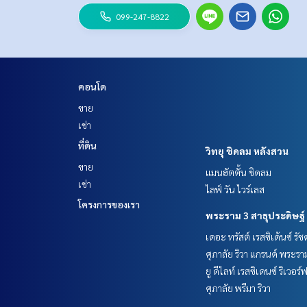
099-247-8822
คอนโด
ขาย
เช่า
ที่ดิน
วิทยุ ชิดลม หลังสวน
ขาย
แมนฮัตตั้น ชิดลม
เช่า
ไลฟ์ วัน ไวร์เลส
โครงการของเรา
พระราม 3 สาธุประดิษฐ์
เดอะ ทรัสต์ เรสซิเด้นซ์ รั
ศุภาลัย ริวา แกรนด์ พระรา
ยู ดีไลท์ เรสซิเดนซ์ ริเวอร
ศุภาลัย พรีมา ริวา