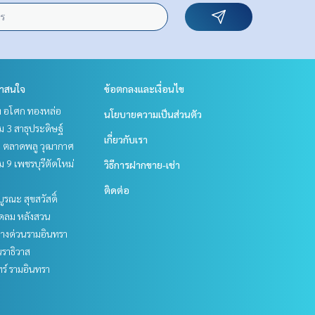
่าสนใจ
ข้อตกลงและเงื่อนไข
ิท อโศก ทองหล่อ
นโยบายความเป็นส่วนตัว
 3 สาธุประดิษฐ์
เกี่ยวกับเรา
ะ ตลาดพลู วุฒากาศ
 9 เพชรบุรีตัดใหม่
วิธีการฝากขาย-เช่า
ติดต่อ
บูรณะ สุขสวัสดิ์
ชิดลม หลังสวน
ทางด่วนรามอินทรา
ราธิวาส
ร์ รามอินทรา