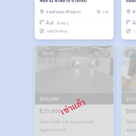
ซอย 41 หัวหมาก บางกะปิ
ถนนบ
รามคำแหง หัวหมาก
ส
701
พื้นที่ : 35 ตร.ว.
พื
540.00 ตร.ม.
1
เช่า
฿30,000
฿70
฿25,000
฿60
ให้เช่า โกดัง 125 ตร.ม. บางพลี
ให้เช่า โกดัง 
สมุทรปราการ
อยุธ