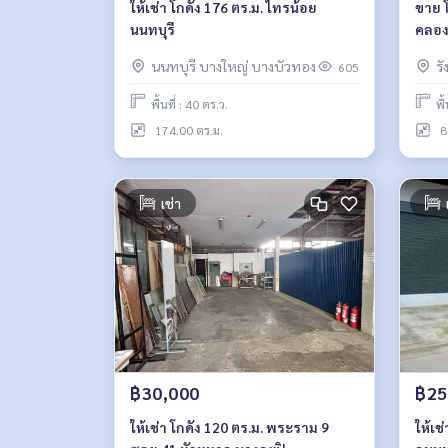
ให้เช่า โกดัง 176 ตร.ม. ไทรน้อย
ขาย โ
นนทบุรี
คลอง
นนทบุรี บางใหญ่ บางบัวทอง
ร
605
พื้นที่ : 40 ตร.ว.
พื
174.00 ตร.ม.
8
เช่า
฿30,000
฿25
ให้เช่า โกดัง 120 ตร.ม. พระราม 9
ให้เช