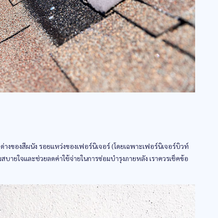
่างของสีผนัง รอยแหว่งของเฟอร์นิเจอร์ (โดยเฉพาะเฟอร์นิเจอร์บิวท์
วามสบายใจและช่วยลดค่าใช้จ่ายในการซ่อมบำรุงภายหลัง เราควรเช็คข้อ