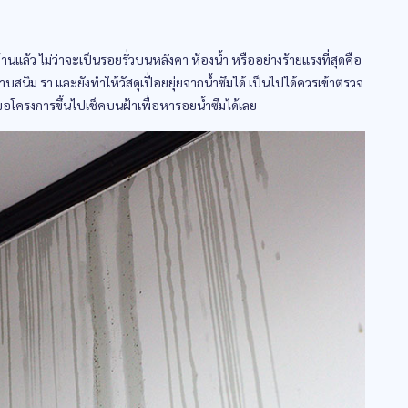
นแล้ว ไม่ว่าจะเป็นรอยรั่วบนหลังคา ห้องน้ำ หรืออย่างร้ายแรงที่สุดคือ
าบสนิม รา และยังทำให้วัสดุเปื่อยยุ่ยจากน้ำซึมได้ เป็นไปได้ควรเข้าตรวจ
อโครงการขึ้นไปเช็คบนฝ้าเพื่อหารอยน้ำซึมได้เลย