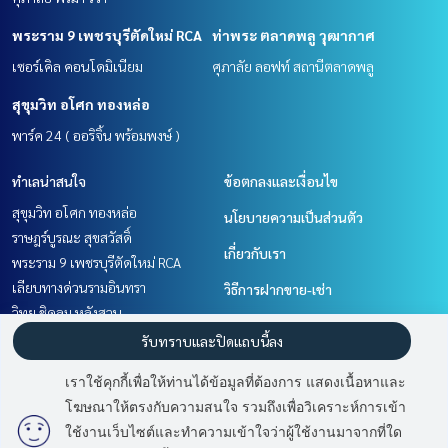
พระราม 9 เพชรบุรีตัดใหม่ RCA
ท่าพระ ตลาดพลู วุฒากาศ
เซอร์เคิล คอนโดมิเนียม
ศุภาลัย ลอฟท์ สถานีตลาดพลู
สุขุมวิท อโศก ทองหล่อ
พาร์ค 24 ( ออริจิ้น พร้อมพงษ์ )
ทำเลน่าสนใจ
ข้อตกลงและเงื่อนไข
สุขุมวิท อโศก ทองหล่อ
นโยบายความเป็นส่วนตัว
ราษฎร์บูรณะ สุขสวัสดิ์
เกี่ยวกับเรา
พระราม 9 เพชรบุรีตัดใหม่ RCA
เลียบทางด่วนรามอินทรา
วิธีการฝากขาย-เช่า
วิทยุ ชิดลม หลังสวน
ติดต่อ
นวมินทร์ รามอินทรา
รับทราบและปิดแถบนี้ลง
สาทร นราธิวาส
เราใช้คุกกี้เพื่อให้ท่านได้ข้อมูลที่ต้องการ แสดงเนื้อหาและ
พระราม 3 สาธุประดิษฐ์
โฆษณาให้ตรงกับความสนใจ รวมถึงเพื่อวิเคราะห์การเข้า
ท่าพระ ตลาดพลู วุฒากาศ
ใช้งานเว็บไซต์และทำความเข้าใจว่าผู้ใช้งานมาจากที่ใด