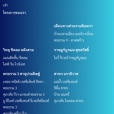
เช่า
โครงการของเรา
เลียบทางด่วนรามอินทรา
บ้านกลางเมือง เออร์บาเนี่ยน
พระราม 9 - ลาดพร้าว
วิทยุ ชิดลม หลังสวน
ราษฎร์บูรณะ สุขสวัสดิ์
แมนฮัตตั้น ชิดลม
ไอวี่ ริเวอร์ ราษฎร์บูรณะ
ไลฟ์ วัน ไวร์เลส
พระราม 3 สาธุประดิษฐ์
สาทร นราธิวาส
เดอะ ทรัสต์ เรสซิเด้นซ์ รัชดา -
แม่น้ำ เรสซิเดนท์
พระราม 3
ริทึ่ม สาทร
ศุภาลัย ริวา แกรนด์ พระราม 3
บ้าน นนทรี
ยู ดีไลท์ เรสซิเดนซ์ ริเวอร์ฟร้อนท์
ศุภาลัย ไอคอน สาทร
พระราม 3
ศุภาลัย พรีมา ริวา