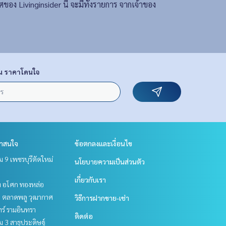
อง Livinginsider นี้ จะมีทั้งรายการ จากเจ้าของ
น ราคาโดนใจ
่าสนใจ
ข้อตกลงและเงื่อนไข
 9 เพชรบุรีตัดใหม่
นโยบายความเป็นส่วนตัว
เกี่ยวกับเรา
ิท อโศก ทองหล่อ
ะ ตลาดพลู วุฒากาศ
วิธีการฝากขาย-เช่า
ร์ รามอินทรา
ติดต่อ
 3 สาธุประดิษฐ์