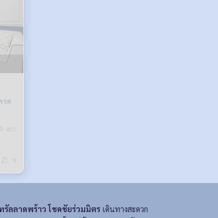
เพรส
455
8
ทรัลลาดพร้าว โชคชัยร่วมมิตร
เดินทางสะดวก