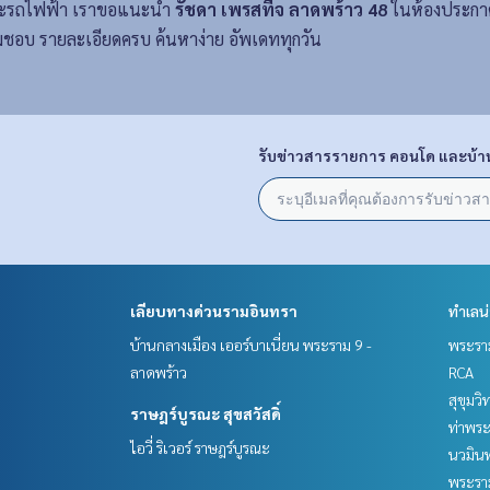
ตัวและรถไฟฟ้า เราขอแนะนำ
รัชดา เพรสทีจ ลาดพร้าว 48
ในห้องประกาศข
ชอบ รายละเอียดครบ ค้นหาง่าย อัพเดททุกวัน
รับข่าวสารรายการ คอนโด และบ้า
เลียบทางด่วนรามอินทรา
ทำเลน
บ้านกลางเมือง เออร์บาเนี่ยน พระราม 9 -
พระราม
ลาดพร้าว
RCA
สุขุมว
ราษฎร์บูรณะ สุขสวัสดิ์
ท่าพร
ไอวี่ ริเวอร์ ราษฎร์บูรณะ
นวมินท
พระราม