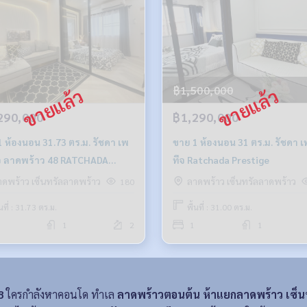
฿1,500,000
290,000
฿1,290,000
ห้องนอน 31.73 ตร.ม. รัชดา เพ
ขาย 1 ห้องนอน 31 ตร.ม. รัชดา 
าดพร้าว 48 RATCHADA
ทีจ Ratchada Prestige
PRESTIGE LADPRAO 48
าดพร้าว เซ็นทรัลลาดพร้าว
ลาดพร้าว เซ็นทรัลลาดพร้าว
180
้นที่ : 31.73 ตร.ม.
พื้นที่ : 31.00 ตร.ม.
1
2
1
1
8
ใครกำลังหาคอนโด ทำเล
ลาดพร้าวตอนต้น ห้าแยกลาดพร้าว เซ็น