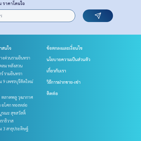
น ราคาโดนใจ
่าสนใจ
ข้อตกลงและเงื่อนไข
ทางด่วนรามอินทรา
นโยบายความเป็นส่วนตัว
ชิดลม หลังสวน
เกี่ยวกับเรา
ร์ รามอินทรา
 9 เพชรบุรีตัดใหม่
วิธีการฝากขาย-เช่า
ติดต่อ
ะ ตลาดพลู วุฒากาศ
ิท อโศก ทองหล่อ
บูรณะ สุขสวัสดิ์
ราธิวาส
 3 สาธุประดิษฐ์