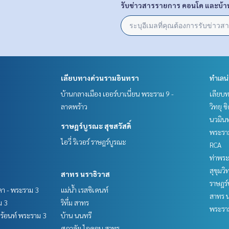
รับข่าวสารรายการ คอนโด และบ้า
เลียบทางด่วนรามอินทรา
ทำเลน
บ้านกลางเมือง เออร์บาเนี่ยน พระราม 9 -
เลียบ
ลาดพร้าว
วิทยุ 
นวมินท
ราษฎร์บูรณะ สุขสวัสดิ์
พระราม
ไอวี่ ริเวอร์ ราษฎร์บูรณะ
RCA
ท่าพร
สุขุมว
สาทร นราธิวาส
ราษฎร์
ชดา - พระราม 3
แม่น้ำ เรสซิเดนท์
สาทร น
ม 3
ริทึ่ม สาทร
พระราม
์ฟร้อนท์ พระราม 3
บ้าน นนทรี
ศุภาลัย ไอคอน สาทร