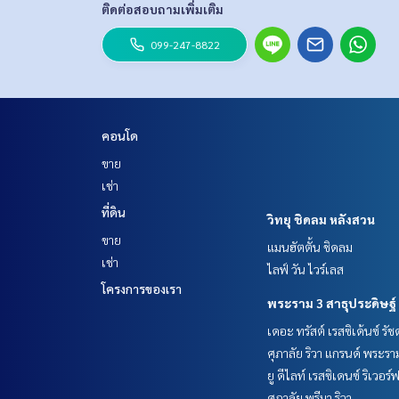
ติดต่อสอบถามเพิ่มเติม
099-247-8822
คอนโด
ขาย
เช่า
ที่ดิน
วิทยุ ชิดลม หลังสวน
ขาย
แมนฮัตตั้น ชิดลม
เช่า
ไลฟ์ วัน ไวร์เลส
โครงการของเรา
พระราม 3 สาธุประดิษฐ์
เดอะ ทรัสต์ เรสซิเด้นซ์ รั
ศุภาลัย ริวา แกรนด์ พระรา
ยู ดีไลท์ เรสซิเดนซ์ ริเวอร
ศุภาลัย พรีมา ริวา