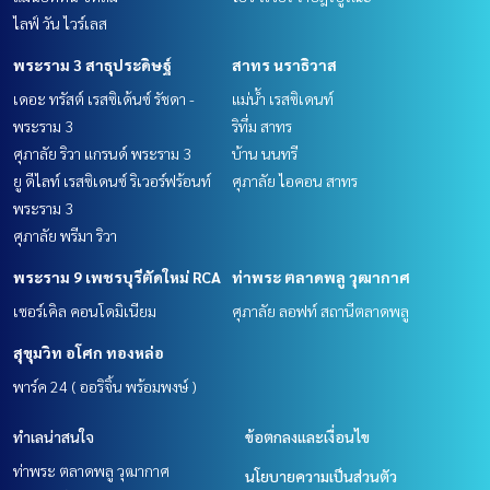
ไลฟ์ วัน ไวร์เลส
พระราม 3 สาธุประดิษฐ์
สาทร นราธิวาส
เดอะ ทรัสต์ เรสซิเด้นซ์ รัชดา -
แม่น้ำ เรสซิเดนท์
พระราม 3
ริทึ่ม สาทร
ศุภาลัย ริวา แกรนด์ พระราม 3
บ้าน นนทรี
ยู ดีไลท์ เรสซิเดนซ์ ริเวอร์ฟร้อนท์
ศุภาลัย ไอคอน สาทร
พระราม 3
ศุภาลัย พรีมา ริวา
พระราม 9 เพชรบุรีตัดใหม่ RCA
ท่าพระ ตลาดพลู วุฒากาศ
เซอร์เคิล คอนโดมิเนียม
ศุภาลัย ลอฟท์ สถานีตลาดพลู
สุขุมวิท อโศก ทองหล่อ
พาร์ค 24 ( ออริจิ้น พร้อมพงษ์ )
ทำเลน่าสนใจ
ข้อตกลงและเงื่อนไข
ท่าพระ ตลาดพลู วุฒากาศ
นโยบายความเป็นส่วนตัว