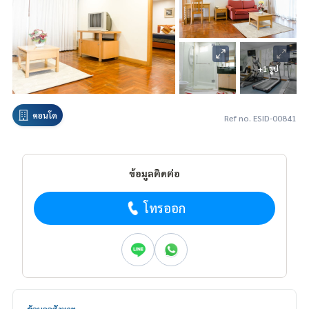
+1 รูป
คอนโด
Ref no. ESID-00841
ข้อมูลติดต่อ
โทรออก