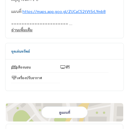
แผนที่
https://maps.app.goo.gl/ZUCaCS2tVt5rLYmb8
======================
สนใจติดต่อ คุณนริส
อ่านเพิ่มเติม
0992478822
Line ID: @superbestate
Line ID: naris1490
จุดเด่นทรัพย์
https://page.line.me/superbestate
=========================
ESID-00841
เตียงนอน
ทีวี
เครื่องปรับอากาศ
ดูแผนที่