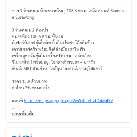
ขาย 3 ห้องนอน ห้องขนาดใหญ่ 108.6 ตร.ม. ไซมิส สุรวงศ์ Siames
e Surawong
3 ห้องนอน 2 ห้องน้ำ
ขนาดห้อง 108.6 ตร.ม. ชั้น 18
มีเฟอร์นิเจอร์ ตู้เสื้อผ้า(บิ้วอิน) โซฟา โต๊ะกินข้าว
เคาท์เตอร์ครัว พร้อมซิงค์ล้างมือ เตาไฟฟ้า
เครื่องดูดควัน ตู้เย็น เครื่องปรับอากาศ ผ้าม่าน
รีโนเวทใหม่ พร้อมอยู่ | ใจกลางสี่พระยา – บางรัก
เดินถึง MRT สามย่าน - ใกล้จุฬาลงกรณ์, จามจุรีสแควร์
ราคา 13.9 ล้านบาท
ค่าโอน 2% คนละครึ่ง
แผนที่
https://maps.app.goo.gl/VwWxPLehvtD4wqjY9
======================
อ่านเพิ่มเติม
สนใจติดต่อ คุณนริส
0992478822
Line ID: @superb-estate
จุดเด่นทรัพย์