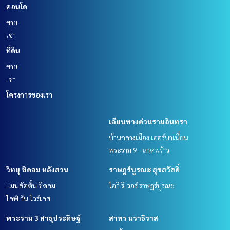
คอนโด
ขาย
เช่า
ที่ดิน
ขาย
เช่า
โครงการของเรา
เลียบทางด่วนรามอินทรา
บ้านกลางเมือง เออร์บาเนี่ยน
พระราม 9 - ลาดพร้าว
วิทยุ ชิดลม หลังสวน
ราษฎร์บูรณะ สุขสวัสดิ์
แมนฮัตตั้น ชิดลม
ไอวี่ ริเวอร์ ราษฎร์บูรณะ
ไลฟ์ วัน ไวร์เลส
พระราม 3 สาธุประดิษฐ์
สาทร นราธิวาส