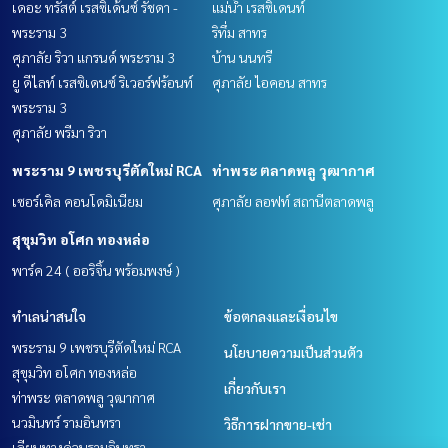
เดอะ ทรัสต์ เรสซิเด้นซ์ รัชดา -
แม่น้ำ เรสซิเดนท์
พระราม 3
ริทึ่ม สาทร
ศุภาลัย ริวา แกรนด์ พระราม 3
บ้าน นนทรี
ยู ดีไลท์ เรสซิเดนซ์ ริเวอร์ฟร้อนท์
ศุภาลัย ไอคอน สาทร
พระราม 3
ศุภาลัย พรีมา ริวา
พระราม 9 เพชรบุรีตัดใหม่ RCA
ท่าพระ ตลาดพลู วุฒากาศ
เซอร์เคิล คอนโดมิเนียม
ศุภาลัย ลอฟท์ สถานีตลาดพลู
สุขุมวิท อโศก ทองหล่อ
พาร์ค 24 ( ออริจิ้น พร้อมพงษ์ )
ทำเลน่าสนใจ
ข้อตกลงและเงื่อนไข
พระราม 9 เพชรบุรีตัดใหม่ RCA
นโยบายความเป็นส่วนตัว
สุขุมวิท อโศก ทองหล่อ
เกี่ยวกับเรา
ท่าพระ ตลาดพลู วุฒากาศ
นวมินทร์ รามอินทรา
วิธีการฝากขาย-เช่า
เลียบทางด่วนรามอินทรา