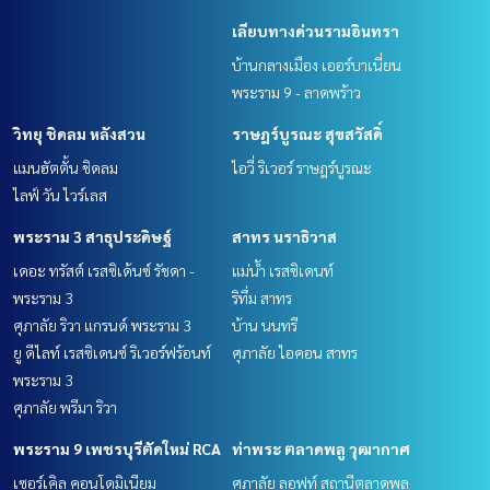
เลียบทางด่วนรามอินทรา
บ้านกลางเมือง เออร์บาเนี่ยน
พระราม 9 - ลาดพร้าว
วิทยุ ชิดลม หลังสวน
ราษฎร์บูรณะ สุขสวัสดิ์
แมนฮัตตั้น ชิดลม
ไอวี่ ริเวอร์ ราษฎร์บูรณะ
ไลฟ์ วัน ไวร์เลส
พระราม 3 สาธุประดิษฐ์
สาทร นราธิวาส
เดอะ ทรัสต์ เรสซิเด้นซ์ รัชดา -
แม่น้ำ เรสซิเดนท์
พระราม 3
ริทึ่ม สาทร
ศุภาลัย ริวา แกรนด์ พระราม 3
บ้าน นนทรี
ยู ดีไลท์ เรสซิเดนซ์ ริเวอร์ฟร้อนท์
ศุภาลัย ไอคอน สาทร
พระราม 3
ศุภาลัย พรีมา ริวา
พระราม 9 เพชรบุรีตัดใหม่ RCA
ท่าพระ ตลาดพลู วุฒากาศ
เซอร์เคิล คอนโดมิเนียม
ศุภาลัย ลอฟท์ สถานีตลาดพลู