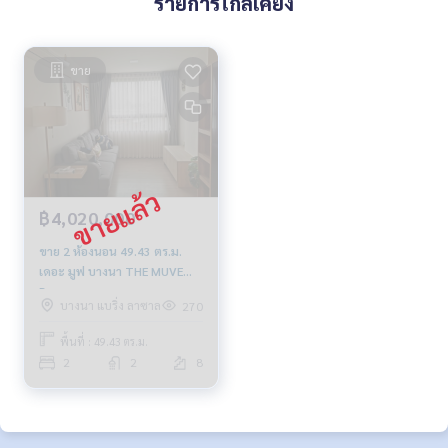
รายการใกล้เคียง
ขาย
฿4,020,000
ขาย 2 ห้องนอน 49.43 ตร.ม.
เดอะ มูฟ บางนา THE MUVE
Bangna
บางนา แบริ่ง ลาซาล
270
พื้นที่ : 49.43 ตร.ม.
2
2
8