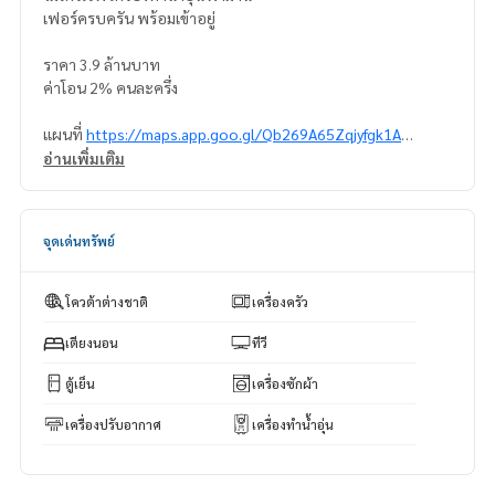
เฟอร์ครบครัน พร้อมเข้าอยู่
ราคา 3.9 ล้านบาท
ค่าโอน 2% คนละครึ่ง
แผนที่
https://maps.app.goo.gl/Qb269A65Zqjyfgk1A
อ่านเพิ่มเติม
======================
สนใจติดต่อ คุณนริส
0992478822
จุดเด่นทรัพย์
Line ID: @superbestate
Line ID: naris1490
https://page.line.me/superbestate
โควต้าต่างชาติ
เครื่องครัว
=========================
ESID-00772
เตียงนอน
ทีวี
ตู้เย็น
เครื่องซักผ้า
เครื่องปรับอากาศ
เครื่องทำน้ำอุ่น