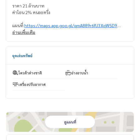
ราคา 21 ล้านบาท
ค่าโอน 2% คนละครึ่ง
แผนที่
https://maps.app.goo.gl/qmA889r6fU3XqW5D9
อ่านเพิ่มเติม
======================
สนใจติดต่อ คุณนริส
0992478822
จุดเด่นทรัพย์
Line ID: @superbestate
Line ID: naris1490
https://page.line.me/superbestate
โควต้าต่างชาติ
อ่างอาบน้ำ
=========================
ESID-00732
เครื่องปรับอากาศ
ดูแผนที่