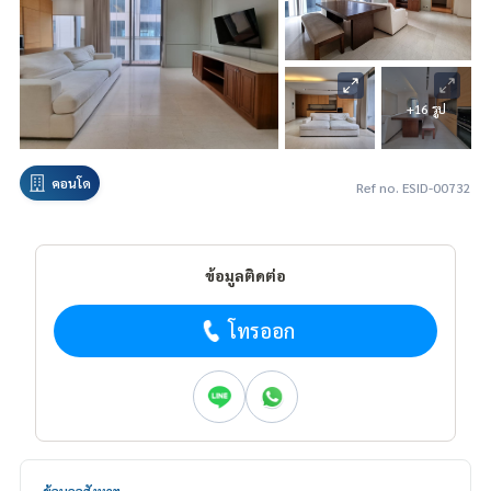
+16 รูป
คอนโด
Ref no. ESID-00732
ข้อมูลติดต่อ
โทรออก