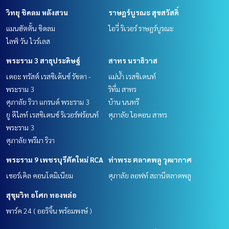
วิทยุ ชิดลม หลังสวน
ราษฎร์บูรณะ สุขสวัสดิ์
แมนฮัตตั้น ชิดลม
ไอวี่ ริเวอร์ ราษฎร์บูรณะ
ไลฟ์ วัน ไวร์เลส
พระราม 3 สาธุประดิษฐ์
สาทร นราธิวาส
เดอะ ทรัสต์ เรสซิเด้นซ์ รัชดา -
แม่น้ำ เรสซิเดนท์
พระราม 3
ริทึ่ม สาทร
ศุภาลัย ริวา แกรนด์ พระราม 3
บ้าน นนทรี
ยู ดีไลท์ เรสซิเดนซ์ ริเวอร์ฟร้อนท์
ศุภาลัย ไอคอน สาทร
พระราม 3
ศุภาลัย พรีมา ริวา
พระราม 9 เพชรบุรีตัดใหม่ RCA
ท่าพระ ตลาดพลู วุฒากาศ
เซอร์เคิล คอนโดมิเนียม
ศุภาลัย ลอฟท์ สถานีตลาดพลู
สุขุมวิท อโศก ทองหล่อ
พาร์ค 24 ( ออริจิ้น พร้อมพงษ์ )