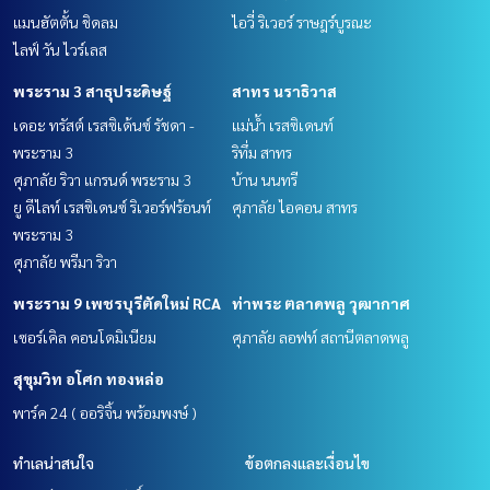
แมนฮัตตั้น ชิดลม
ไอวี่ ริเวอร์ ราษฎร์บูรณะ
ไลฟ์ วัน ไวร์เลส
พระราม 3 สาธุประดิษฐ์
สาทร นราธิวาส
เดอะ ทรัสต์ เรสซิเด้นซ์ รัชดา -
แม่น้ำ เรสซิเดนท์
พระราม 3
ริทึ่ม สาทร
ศุภาลัย ริวา แกรนด์ พระราม 3
บ้าน นนทรี
ยู ดีไลท์ เรสซิเดนซ์ ริเวอร์ฟร้อนท์
ศุภาลัย ไอคอน สาทร
พระราม 3
ศุภาลัย พรีมา ริวา
พระราม 9 เพชรบุรีตัดใหม่ RCA
ท่าพระ ตลาดพลู วุฒากาศ
เซอร์เคิล คอนโดมิเนียม
ศุภาลัย ลอฟท์ สถานีตลาดพลู
สุขุมวิท อโศก ทองหล่อ
พาร์ค 24 ( ออริจิ้น พร้อมพงษ์ )
ทำเลน่าสนใจ
ข้อตกลงและเงื่อนไข