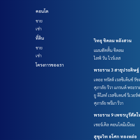
คอนโด
ขาย
เช่า
ที่ดิน
วิทยุ ชิดลม หลังสวน
ขาย
แมนฮัตตั้น ชิดลม
เช่า
ไลฟ์ วัน ไวร์เลส
โครงการของเรา
พระราม 3 สาธุประดิษฐ์
เดอะ ทรัสต์ เรสซิเด้นซ์ รั
ศุภาลัย ริวา แกรนด์ พระรา
ยู ดีไลท์ เรสซิเดนซ์ ริเวอร
ศุภาลัย พรีมา ริวา
พระราม 9 เพชรบุรีตัดใ
เซอร์เคิล คอนโดมิเนียม
สุขุมวิท อโศก ทองหล่อ