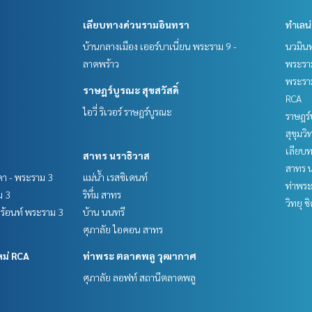
เลียบทางด่วนรามอินทรา
ทำเลน
บ้านกลางเมือง เออร์บาเนี่ยน พระราม 9 -
นวมินท
ลาดพร้าว
พระราม
พระราม
ราษฎร์บูรณะ สุขสวัสดิ์
RCA
ไอวี่ ริเวอร์ ราษฎร์บูรณะ
ราษฎร์
สุขุมว
เลียบ
สาทร นราธิวาส
สาทร น
ชดา - พระราม 3
แม่น้ำ เรสซิเดนท์
ท่าพร
ม 3
ริทึ่ม สาทร
วิทยุ 
์ฟร้อนท์ พระราม 3
บ้าน นนทรี
ศุภาลัย ไอคอน สาทร
หม่ RCA
ท่าพระ ตลาดพลู วุฒากาศ
ศุภาลัย ลอฟท์ สถานีตลาดพลู