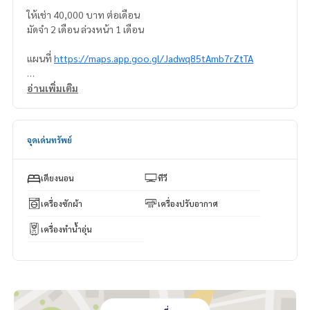
ให้เช่า 40,000 บาท ต่อเดือน
มัดจำ 2 เดือน ล่วงหน้า 1 เดือน
แผนที่
https://maps.app.goo.gl/Jadwq85tAmb7rZtTA
======================
อ่านเพิ่มเติม
สนใจติดต่อ คุณนริส
0992478822
Line ID: @superbestate
จุดเด่นทรัพย์
Line ID: naris1490
https://page.line.me/superbestate
=========================
เตียงนอน
ทีวี
ESID-00722
เครื่องซักผ้า
เครื่องปรับอากาศ
เครื่องทำน้ำอุ่น