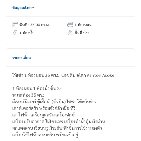
ข้อมูลอสังหาฯ
พื้นที่ : 35.00 ตร.ม.
1 ห้องนอน
1 ห้องน้ำ
ชั้นที่ : 23
รายละเอียด
ให้เช่า 1 ห้องนอน 35 ตร.ม. แอชตัน อโศก Ashton Asoke
1 ห้องนอน 1 ห้องน้ำ ชั้น 23
ขนาดห้อง 35 ตร.ม.
มีเฟอร์นิเจอร์ ตู้เสื้อผ้า(บิ้วอิน) โซฟา โต๊ะกินข้าว
เคาท์เตอร์ครัว พร้อมซิงค์ล้างมือ ทีวี
เตาไฟฟ้า เครื่องดูดควัน เครื่องซักผ้า
เครื่องปรับอากาศ ไมโครเวฟ เครื่องทำน้ำอุ่น ผ้าม่าน
ตกแต่งครบ เรียบหรู มีระดับ ฟังชั่นการใช้งานลงตัว
เครื่องใช้ไฟฟ้าครบครัน พร้อมเข้าอยู่