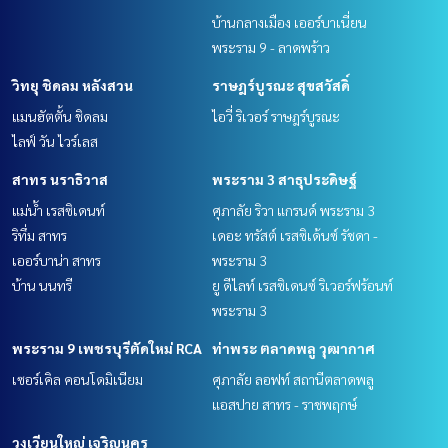
บ้านกลางเมือง เออร์บาเนี่ยน
พระราม 9 - ลาดพร้าว
วิทยุ ชิดลม หลังสวน
ราษฎร์บูรณะ สุขสวัสดิ์
แมนฮัตตั้น ชิดลม
ไอวี่ ริเวอร์ ราษฎร์บูรณะ
ไลฟ์ วัน ไวร์เลส
สาทร นราธิวาส
พระราม 3 สาธุประดิษฐ์
แม่น้ำ เรสซิเดนท์
ศุภาลัย ริวา แกรนด์ พระราม 3
ริทึ่ม สาทร
เดอะ ทรัสต์ เรสซิเด้นซ์ รัชดา -
เออร์บาน่า สาทร
พระราม 3
บ้าน นนทรี
ยู ดีไลท์ เรสซิเดนซ์ ริเวอร์ฟร้อนท์
พระราม 3
พระราม 9 เพชรบุรีตัดใหม่ RCA
ท่าพระ ตลาดพลู วุฒากาศ
เซอร์เคิล คอนโดมิเนียม
ศุภาลัย ลอฟท์ สถานีตลาดพลู
แอสปาย สาทร - ราชพฤกษ์
วงเวียนใหญ่ เจริญนคร