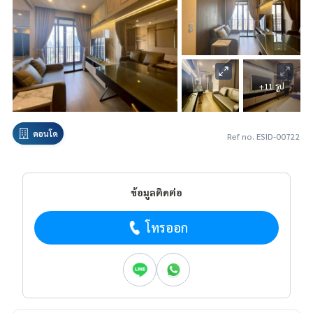
+11 รูป
คอนโด
Ref no. ESID-00722
ข้อมูลติดต่อ
โทรออก