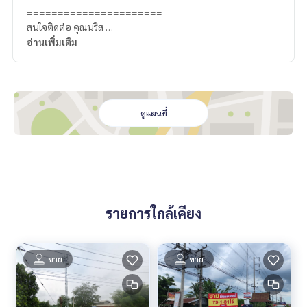
======================
สนใจติดต่อ คุณนริส
0992478822
อ่านเพิ่มเติม
Line ID: @superbestate
Line ID: naris1490
https://page.line.me/superbestate
=========================
ESID-00715
ดูแผนที่
รายการใกล้เคียง
ขาย
ขาย