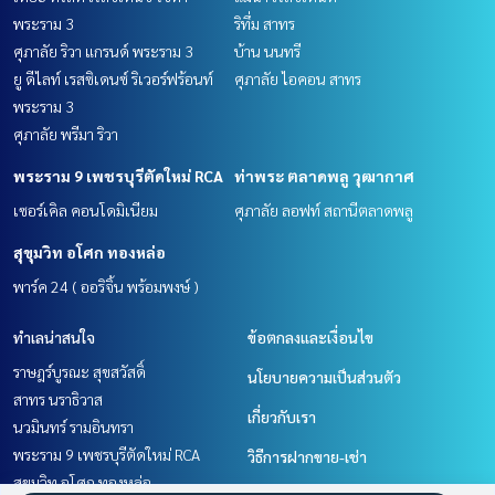
พระราม 3
ริทึ่ม สาทร
ศุภาลัย ริวา แกรนด์ พระราม 3
บ้าน นนทรี
ยู ดีไลท์ เรสซิเดนซ์ ริเวอร์ฟร้อนท์
ศุภาลัย ไอคอน สาทร
พระราม 3
ศุภาลัย พรีมา ริวา
พระราม 9 เพชรบุรีตัดใหม่ RCA
ท่าพระ ตลาดพลู วุฒากาศ
เซอร์เคิล คอนโดมิเนียม
ศุภาลัย ลอฟท์ สถานีตลาดพลู
สุขุมวิท อโศก ทองหล่อ
พาร์ค 24 ( ออริจิ้น พร้อมพงษ์ )
ทำเลน่าสนใจ
ข้อตกลงและเงื่อนไข
ราษฎร์บูรณะ สุขสวัสดิ์
นโยบายความเป็นส่วนตัว
สาทร นราธิวาส
เกี่ยวกับเรา
นวมินทร์ รามอินทรา
พระราม 9 เพชรบุรีตัดใหม่ RCA
วิธีการฝากขาย-เช่า
สุขุมวิท อโศก ทองหล่อ