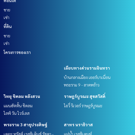
คอนโด
ขาย
เช่า
ที่ดิน
ขาย
เช่า
โครงการของเรา
เลียบทางด่วนรามอินทรา
บ้านกลางเมือง เออร์บาเนี่ยน
พระราม 9 - ลาดพร้าว
วิทยุ ชิดลม หลังสวน
ราษฎร์บูรณะ สุขสวัสดิ์
แมนฮัตตั้น ชิดลม
ไอวี่ ริเวอร์ ราษฎร์บูรณะ
ไลฟ์ วัน ไวร์เลส
พระราม 3 สาธุประดิษฐ์
สาทร นราธิวาส
เดอะ ทรัสต์ เรสซิเด้นซ์ รัชดา -
แม่น้ำ เรสซิเดนท์