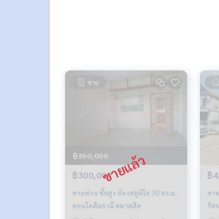
ESID-00638
ขาย
฿350,000
฿300,000
฿4
ขายด่วน ชั้นสูง ห้องสตูดิโอ 30 ตร.ม.
ขาย
คอนโดสินธานี คลาสสิค
รัต