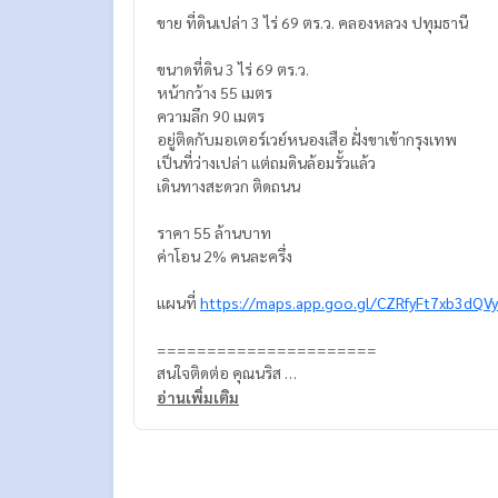
ขาย ที่ดินเปล่า 3 ไร่ 69 ตร.ว. คลองหลวง ปทุมธานี
ขนาดที่ดิน 3 ไร่ 69 ตร.ว.
หน้ากว้าง 55 เมตร
ความลึก 90 เมตร
อยู่ติดกับมอเตอร์เวย์หนองเสือ ฝั่งขาเข้ากรุงเทพ
เป็นที่ว่างเปล่า แต่ถมดินล้อมรั้วแล้ว
เดินทางสะดวก ติดถนน
ราคา 55 ล้านบาท
ค่าโอน 2% คนละครึ่ง
แผนที่
https://maps.app.goo.gl/CZRfyFt7xb3dQV
======================
สนใจติดต่อ คุณนริส
0992478822
อ่านเพิ่มเติม
Line ID: @superbestate
Line ID: naris1490
https://page.line.me/superbestate
=========================