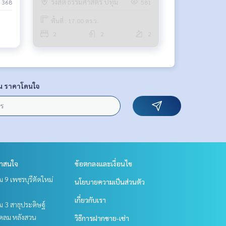
รังสิต ธรรมศาสตร์ ปทุม
368
581
พื้นที่ : 17.00 ตร.ว.
2
2
2
น ราคาโดนใจ
่าสนใจ
ข้อตกลงและเงื่อนไข
 9 เพชรบุรีตัดใหม่
นโยบายความเป็นส่วนตัว
เกี่ยวกับเรา
 3 สาธุประดิษฐ์
ชิดลม หลังสวน
วิธีการฝากขาย-เช่า