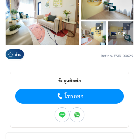
+15 รูป
บ้าน
Ref no. ESID-00629
ข้อมูลติดต่อ
โทรออก