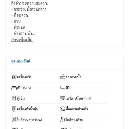
สิ่งอำนวยความสะดวก:
- สระว่ายน้ำส่วนกลาง
- ที่จอดรถ
- สวน
- ฟิตเนส
- อ่างอาบน้ำ
- คลับเฮาส์
อ่านเพิ่มเติม
เป็นโครงการบ้านระดับพรีเมียมในพัทยาตะวันออก ใกล้กับอ่างมา
บประชัน มอบความสมดุลที่ลงตัวระหว่างความเป็นส่วนตัว ความส
จุดเด่นทรัพย์
ะดวกสบาย และการเข้าถึงที่ง่าย ตั้งอยู่ใกล้กับทางหลวงหมายเลข 7
และทางหลวงหมายเลข 36 ทำให้การเดินทางไปยังกรุงเทพฯ, แหล
มฉบัง, ระยอง และพื้นที่อุตสาหกรรมใกล้เคียงเป็นเรื่องง่าย ใช้เวลา
เครื่องครัว
อ่างอาบน้ำ
เพียง 15-20 นาทีจากตัวเมืองพัทยา, หาดจอมเทียน และหาดวงศ์
อมาตย์ นอกจากนี้ยังเป็นทำเลที่เหมาะสำหรับครอบครัว โดยมีโรงเ
เตียงนอน
ทีวี
รียนนานาชาติชั้นนำที่อยู่ใกล้เคียง ผู้พักอาศัยสามารถเพลิดเพลินกั
ตู้เย็น
เครื่องปรับอากาศ
บแหล่งช้อปปิ้งและร้านอาหารมากมาย เช่น Seven, Terminal 21
และร้านกาแฟรอบๆ อ่างมาบประชัน สำหรับผู้ที่รักการเล่นกอล์ฟ
เครื่องทำน้ำอุ่น
ที่จอดรถส่วนตัว
และกิจกรรมกลางแจ้ง สนามกอล์ฟ Siam Country Club และอ่างม
าบประชันที่มีทัศนียภาพสวยงามก็อยู่ใกล้เคียง นอกจากนี้ โรงพยา
ใกล้สวนสาธารณะ
ใกล้ทางด่วน
บาลชั้นนำอย่างโรงพยาบาลกรุงเทพพัทยาและโรงพยาบาลพัทยา