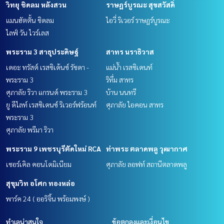
วิทยุ ชิดลม หลังสวน
ราษฎร์บูรณะ สุขสวัสดิ์
แมนฮัตตั้น ชิดลม
ไอวี่ ริเวอร์ ราษฎร์บูรณะ
ไลฟ์ วัน ไวร์เลส
พระราม 3 สาธุประดิษฐ์
สาทร นราธิวาส
เดอะ ทรัสต์ เรสซิเด้นซ์ รัชดา -
แม่น้ำ เรสซิเดนท์
พระราม 3
ริทึ่ม สาทร
ศุภาลัย ริวา แกรนด์ พระราม 3
บ้าน นนทรี
ยู ดีไลท์ เรสซิเดนซ์ ริเวอร์ฟร้อนท์
ศุภาลัย ไอคอน สาทร
พระราม 3
ศุภาลัย พรีมา ริวา
พระราม 9 เพชรบุรีตัดใหม่ RCA
ท่าพระ ตลาดพลู วุฒากาศ
เซอร์เคิล คอนโดมิเนียม
ศุภาลัย ลอฟท์ สถานีตลาดพลู
สุขุมวิท อโศก ทองหล่อ
พาร์ค 24 ( ออริจิ้น พร้อมพงษ์ )
ทำเลน่าสนใจ
ข้อตกลงและเงื่อนไข