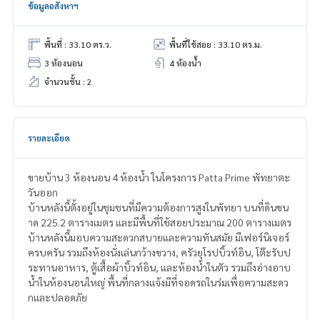
ข้อมูลอสังหาฯ
พื้นที่ : 33.10 ตร.ว.
พื้นที่ใช้สอย : 33.10 ตร.ม.
3 ห้องนอน
4 ห้องน้ำ
จำนวนชั้น : 2
รายละเอียด
ขายบ้าน 3 ห้องนอน 4 ห้องน้ำ ในโครงการ Patta Prime พัทยาตะ
วันออก
บ้านหลังนี้ตั้งอยู่ในชุมชนที่มีความต้องการสูงในพัทยา บนที่ดินขน
าด 225.2 ตารางเมตร และมีพื้นที่ใช้สอยประมาณ 200 ตารางเมตร
บ้านหลังนี้มอบความสะดวกสบายและความทันสมัย มีเฟอร์นิเจอร์
ครบครัน รวมถึงห้องนั่งเล่นกว้างขวาง, ครัวยุโรปบิ้วท์อิน, โต๊ะรับป
ระทานอาหาร, ตู้เสื้อผ้าบิ้วท์อิน, และห้องน้ำในตัว รวมถึงอ่างอาบ
น้ำในห้องนอนใหญ่ พื้นที่กลางแจ้งมีที่จอดรถในร่มเพื่อความสะดว
กและปลอดภัย