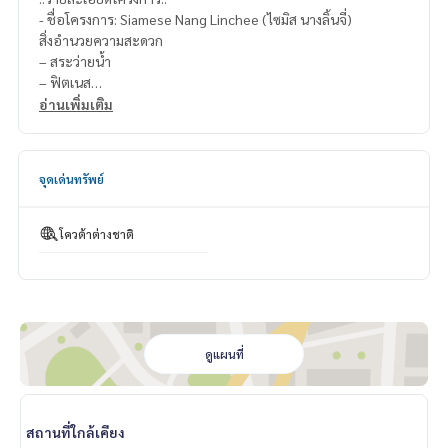
- ชื่อโครงการ: Siamese Nang Linchee (ไซมิส นางลิ้นจี่)
สิ่งอำนวยความสะดวก
– สระว่ายน้ำ
– ฟิตเนส
– ร้านกาแฟ
อ่านเพิ่มเติม
– รปภ.
– กล้องวงจรปิดโครงการ
– ประตู Key Card
จุดเด่นทรัพย์
– สวนหย่อม
::สถานที่ใกล้เคียง::
โควต้าต่างชาติ
1.รถ BRT สถานีนราราม 3
2.เทสโก้ โลตัส
3.ถนนจันทร์ นางลิ้นจี่
4.เซ็นทรัลพระราม 3
5.แม็คโคร สาธร
ดูแผนที่
=================================
ติดต่อ น้องบี เบอร์โทร
064-182-6999
สนใจ เช่า – ซื้อ ติดต่อ Line ID: @superb-estate
สถานที่ใกล้เคียง
https://lin.ee/luSfAxh