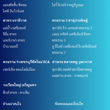
แมนฮัตตั้น ชิดลม
ไอวี่ ริเวอร์ ราษฎร์บูรณะ
ไลฟ์ วัน ไวร์เลส
สาทร นราธิวาส
พระราม 3 สาธุประดิษฐ์
แม่น้ำ เรสซิเดนท์
ศุภาลัย ริวา แกรนด์ พระราม 3
ริทึ่ม สาทร
เดอะ ทรัสต์ เรสซิเด้นซ์ รัชดา -
เออร์บาน่า สาทร
พระราม 3
บ้าน นนทรี
ยู ดีไลท์ เรสซิเดนซ์ ริเวอร์ฟร้อนท์
พระราม 3
พระราม 9 เพชรบุรีตัดใหม่ RCA
ท่าพระ ตลาดพลู วุฒากาศ
เซอร์เคิล คอนโดมิเนียม
ศุภาลัย ลอฟท์ สถานีตลาดพลู
แอสปาย สาทร - ราชพฤกษ์
วงเวียนใหญ่ เจริญนคร
ฟิวส์ สาทร - ตากสิน
ทำเลน่าสนใจ
ข้อตกลงและเงื่อนไข