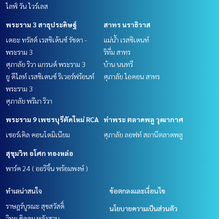
ไลฟ์ วัน ไวร์เลส
พระราม 3 สาธุประดิษฐ์
สาทร นราธิวาส
เดอะ ทรัสต์ เรสซิเด้นซ์ รัชดา -
แม่น้ำ เรสซิเดนท์
พระราม 3
ริทึ่ม สาทร
ศุภาลัย ริวา แกรนด์ พระราม 3
บ้าน นนทรี
ยู ดีไลท์ เรสซิเดนซ์ ริเวอร์ฟร้อนท์
ศุภาลัย ไอคอน สาทร
พระราม 3
ศุภาลัย พรีมา ริวา
พระราม 9 เพชรบุรีตัดใหม่ RCA
ท่าพระ ตลาดพลู วุฒากาศ
เซอร์เคิล คอนโดมิเนียม
ศุภาลัย ลอฟท์ สถานีตลาดพลู
สุขุมวิท อโศก ทองหล่อ
พาร์ค 24 ( ออริจิ้น พร้อมพงษ์ )
ทำเลน่าสนใจ
ข้อตกลงและเงื่อนไข
ราษฎร์บูรณะ สุขสวัสดิ์
นโยบายความเป็นส่วนตัว
วิทยุ ชิดลม หลังสวน