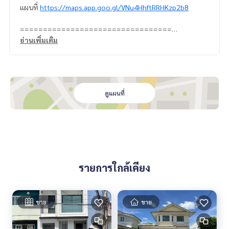
แผนที่
https://maps.app.goo.gl/VNu4HhftRRHKzp2b8
=================================
ติดต่อ น้องบี เบอร์โทร
064-182-6999
อ่านเพิ่มเติม
สนใจ เช่า – ซื้อ ติดต่อ Line ID: @superb-estate
https://lin.ee/luSfAxh
สนใจฝากทรัพย์เช่า – ขาย ติดต่อ Line ID: @superbestate
https://lin.ee/K5iYwEr
=================================
ดูแผนที่
ESID-00600
รายการใกล้เคียง
ขาย
ขาย