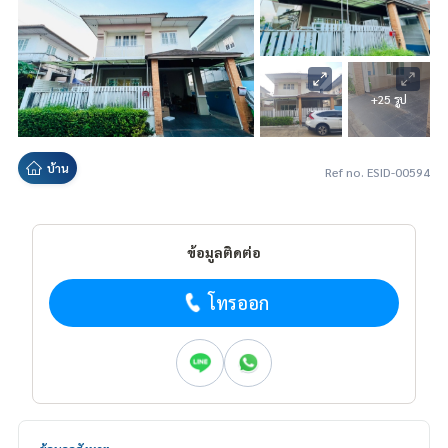
+25 รูป
บ้าน
Ref no. ESID-00594
ข้อมูลติดต่อ
โทรออก