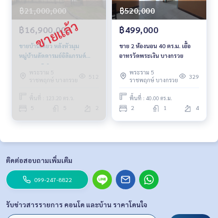
฿21,000,000
฿520,000
฿16,900,000
฿499,000
ขายบ้านเดี่ยว หลังหัวมุม
ขาย 2 ห้องนอน 40 ตร.ม. เอื้อ
หมู่บ้าน​ลัด​ดา​รมย์​อิ​ลิ​แกรนด์​
อาทรวัดพระเงิน บางกรวย
พระราม​ 5-2
พระราม 5
พระราม 5
512
329
ราชพฤกษ์ บางกรวย
ราชพฤกษ์ บางกรวย
พื้นที่ : 123.20 ตร.ว.
พื้นที่ : 40.00 ตร.ม.
5
5
2
2
1
4
ติดต่อสอบถามเพิ่มเติม
099-247-8822
รับข่าวสารรายการ คอนโด และบ้าน ราคาโดนใจ