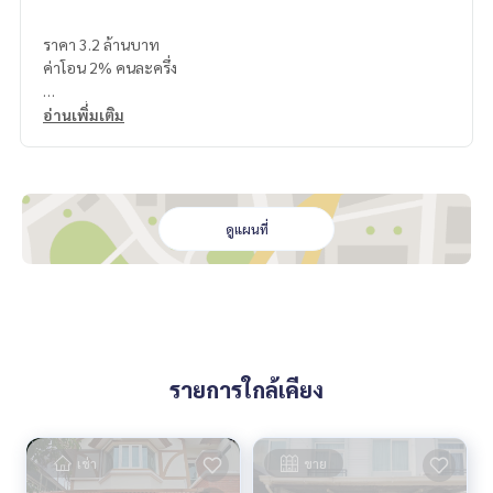
ราคา 3.2 ล้านบาท
ค่าโอน 2% คนละครึ่ง
สถานที่ใกล้เคียง
อ่านเพิ่มเติม
เซ็นทรัล,
โลตัสใหญ่,
โรงพยาบาล,
ตลาด,โรงเรียน
ดูแผนที่
ส่วนกลาง
มีสวนสาธาระณะ
สแกนทะเบียนรถอัตโนมัติ
แผนที่
https://maps.app.goo.gl/Q7FpyFGwb2kznmob8
รายการใกล้เคียง
===============
สนใจติดต่อ คุณนริส
0992478822
Line ID: naris1490
เช่า
ขาย
================