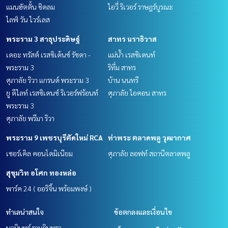
แมนฮัตตั้น ชิดลม
ไอวี่ ริเวอร์ ราษฎร์บูรณะ
ไลฟ์ วัน ไวร์เลส
พระราม 3 สาธุประดิษฐ์
สาทร นราธิวาส
เดอะ ทรัสต์ เรสซิเด้นซ์ รัชดา -
แม่น้ำ เรสซิเดนท์
พระราม 3
ริทึ่ม สาทร
ศุภาลัย ริวา แกรนด์ พระราม 3
บ้าน นนทรี
ยู ดีไลท์ เรสซิเดนซ์ ริเวอร์ฟร้อนท์
ศุภาลัย ไอคอน สาทร
พระราม 3
ศุภาลัย พรีมา ริวา
พระราม 9 เพชรบุรีตัดใหม่ RCA
ท่าพระ ตลาดพลู วุฒากาศ
เซอร์เคิล คอนโดมิเนียม
ศุภาลัย ลอฟท์ สถานีตลาดพลู
สุขุมวิท อโศก ทองหล่อ
พาร์ค 24 ( ออริจิ้น พร้อมพงษ์ )
ทำเลน่าสนใจ
ข้อตกลงและเงื่อนไข
นวมินทร์ รามอินทรา