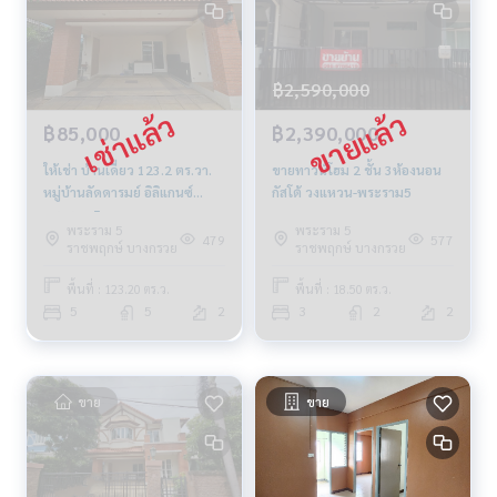
ESID-00594
฿2,590,000
฿85,000
฿2,390,000
ให้เช่า บ้านเดี่ยว 123.2 ตร.วา.
ขายทาวน์โฮม 2 ชั้น 3ห้องนอน
หมู่บ้านลัดดารมย์ อิลิแกนซ์
กัสโต้ วงแหวน-พระราม5
พระราม 5
พระราม 5
พระราม 5
479
577
ราชพฤกษ์ บางกรวย
ราชพฤกษ์ บางกรวย
พื้นที่ : 123.20 ตร.ว.
พื้นที่ : 18.50 ตร.ว.
5
5
2
3
2
2
ขาย
ขาย