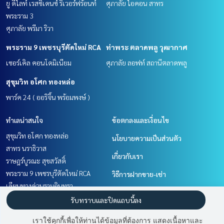
ยู ดีไลท์ เรสซิเดนซ์ ริเวอร์ฟร้อนท์
ศุภาลัย ไอคอน สาทร
พระราม 3
ศุภาลัย พรีมา ริวา
พระราม 9 เพชรบุรีตัดใหม่ RCA
ท่าพระ ตลาดพลู วุฒากาศ
เซอร์เคิล คอนโดมิเนียม
ศุภาลัย ลอฟท์ สถานีตลาดพลู
สุขุมวิท อโศก ทองหล่อ
พาร์ค 24 ( ออริจิ้น พร้อมพงษ์ )
ทำเลน่าสนใจ
ข้อตกลงและเงื่อนไข
สุขุมวิท อโศก ทองหล่อ
นโยบายความเป็นส่วนตัว
สาทร นราธิวาส
เกี่ยวกับเรา
ราษฎร์บูรณะ สุขสวัสดิ์
พระราม 9 เพชรบุรีตัดใหม่ RCA
วิธีการฝากขาย-เช่า
เลียบทางด่วนรามอินทรา
ติดต่อ
นวมินทร์ รามอินทรา
รับทราบและปิดแถบนี้ลง
พระราม 3 สาธุประดิษฐ์
เราใช้คุกกี้เพื่อให้ท่านได้ข้อมูลที่ต้องการ แสดงเนื้อหาและ
วิทยุ ชิดลม หลังสวน