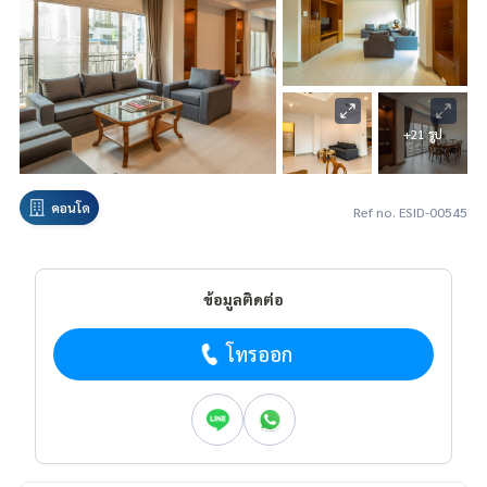
+21 รูป
คอนโด
Ref no. ESID-00545
ข้อมูลติดต่อ
โทรออก