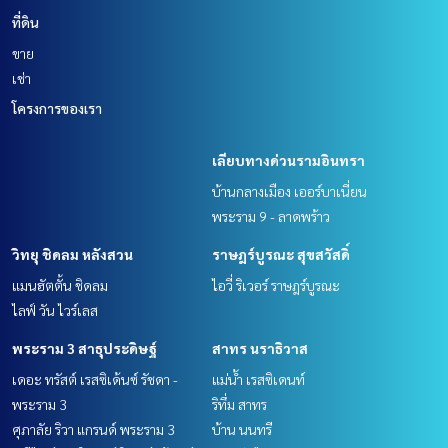
ที่ดิน
ขาย
เช่า
โครงการของเรา
เลียบทางด่วนรามอินทรา
บ้านกลางเมือง เออร์บาเนี่ยน
พระราม 9 - ลาดพร้าว
วิทยุ ชิดลม หลังสวน
ราษฎร์บูรณะ สุขสวัสดิ์
แมนฮัตตั้น ชิดลม
ไอวี่ ริเวอร์ ราษฎร์บูรณะ
ไลฟ์ วัน ไวร์เลส
พระราม 3 สาธุประดิษฐ์
สาทร นราธิวาส
เดอะ ทรัสต์ เรสซิเด้นซ์ รัชดา -
แม่น้ำ เรสซิเดนท์
พระราม 3
ริทึ่ม สาทร
ศุภาลัย ริวา แกรนด์ พระราม 3
บ้าน นนทรี