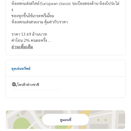
ห้องตกแต่งสไตล์ European classic ระเบียงสองด้าน ห้องโปร่ง โล่
ง
ของทุกชิ้นใช้เกรดพรีเมี่ยม
ห้องตกเเต่งสวยงาม คุ้มค่ากับราคา
ราคา 13.69 ล้านบาท
ค่าโอน 2% คนละครึ่ง
อ่านเพิ่มเติม
แผนที่
https://maps.app.goo.gl/ac7hcu98DH8wVXqTA
=================================
จุดเด่นทรัพย์
ติดต่อ น้องบี เบอร์โทร
064-182-6999
สนใจ เช่า – ซื้อ ติดต่อ Line ID: @superb-estate
https://lin.ee/luSfAxh
โควต้าต่างชาติ
สนใจฝากทรัพย์เช่า – ขาย ติดต่อ Line ID: @superbestate
https://lin.ee/K5iYwEr
=================================
ESID-00528
ดูแผนที่