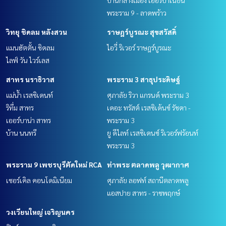
บ้านกลางเมือง เออร์บาเนี่ยน
พระราม 9 - ลาดพร้าว
วิทยุ ชิดลม หลังสวน
ราษฎร์บูรณะ สุขสวัสดิ์
แมนฮัตตั้น ชิดลม
ไอวี่ ริเวอร์ ราษฎร์บูรณะ
ไลฟ์ วัน ไวร์เลส
สาทร นราธิวาส
พระราม 3 สาธุประดิษฐ์
แม่น้ำ เรสซิเดนท์
ศุภาลัย ริวา แกรนด์ พระราม 3
ริทึ่ม สาทร
เดอะ ทรัสต์ เรสซิเด้นซ์ รัชดา -
เออร์บาน่า สาทร
พระราม 3
บ้าน นนทรี
ยู ดีไลท์ เรสซิเดนซ์ ริเวอร์ฟร้อนท์
พระราม 3
พระราม 9 เพชรบุรีตัดใหม่ RCA
ท่าพระ ตลาดพลู วุฒากาศ
เซอร์เคิล คอนโดมิเนียม
ศุภาลัย ลอฟท์ สถานีตลาดพลู
แอสปาย สาทร - ราชพฤกษ์
วงเวียนใหญ่ เจริญนคร