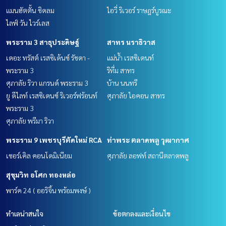
แมนฮัตตั้น ชิดลม
ไอวี่ ริเวอร์ ราษฎร์บูรณะ
ไลฟ์ วัน ไวร์เลส
พระราม 3 สาธุประดิษฐ์
สาทร นราธิวาส
เดอะ ทรัสต์ เรสซิเด้นซ์ รัชดา -
แม่น้ำ เรสซิเดนท์
พระราม 3
ริทึ่ม สาทร
ศุภาลัย ริวา แกรนด์ พระราม 3
บ้าน นนทรี
ยู ดีไลท์ เรสซิเดนซ์ ริเวอร์ฟร้อนท์
ศุภาลัย ไอคอน สาทร
พระราม 3
ศุภาลัย พรีมา ริวา
พระราม 9 เพชรบุรีตัดใหม่ RCA
ท่าพระ ตลาดพลู วุฒากาศ
เซอร์เคิล คอนโดมิเนียม
ศุภาลัย ลอฟท์ สถานีตลาดพลู
สุขุมวิท อโศก ทองหล่อ
พาร์ค 24 ( ออริจิ้น พร้อมพงษ์ )
ทำเลน่าสนใจ
ข้อตกลงและเงื่อนไข