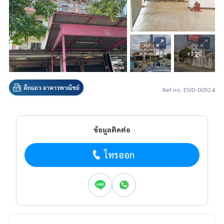
+1 รูป
ตึกแถว อาคารพาณิชย์
Ref no. ESID-00524
ข้อมูลติดต่อ
โทรออก