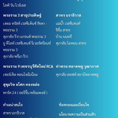
ไลฟ์ วัน ไวร์เลส
พระราม 3 สาธุประดิษฐ์
สาทร นราธิวาส
เดอะ ทรัสต์ เรสซิเด้นซ์ รัชดา -
แม่น้ำ เรสซิเดนท์
พระราม 3
ริทึ่ม สาทร
ศุภาลัย ริวา แกรนด์ พระราม 3
บ้าน นนทรี
ยู ดีไลท์ เรสซิเดนซ์ ริเวอร์ฟร้อนท์
ศุภาลัย ไอคอน สาทร
พระราม 3
ศุภาลัย พรีมา ริวา
พระราม 9 เพชรบุรีตัดใหม่ RCA
ท่าพระ ตลาดพลู วุฒากาศ
เซอร์เคิล คอนโดมิเนียม
ศุภาลัย ลอฟท์ สถานีตลาดพลู
สุขุมวิท อโศก ทองหล่อ
พาร์ค 24 ( ออริจิ้น พร้อมพงษ์ )
ทำเลน่าสนใจ
ข้อตกลงและเงื่อนไข
สาทร นราธิวาส
นโยบายความเป็นส่วนตัว