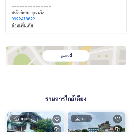
===============
สนใจติดต่อ คุณนริส
0992478822
Line ID: naris1490
อ่านเพิ่มเติม
================
ESID-00509
ดูแผนที่
รายการใกล้เคียง
ขาย
ขาย