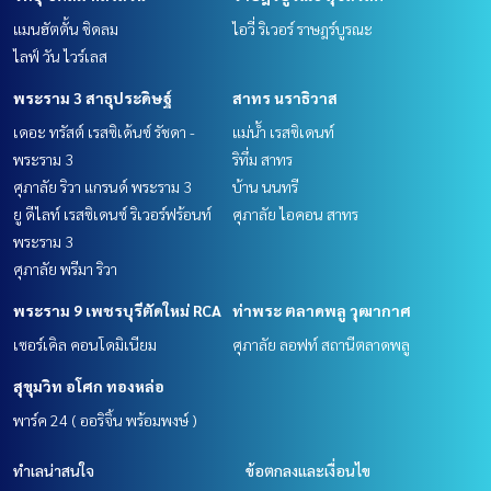
แมนฮัตตั้น ชิดลม
ไอวี่ ริเวอร์ ราษฎร์บูรณะ
ไลฟ์ วัน ไวร์เลส
พระราม 3 สาธุประดิษฐ์
สาทร นราธิวาส
เดอะ ทรัสต์ เรสซิเด้นซ์ รัชดา -
แม่น้ำ เรสซิเดนท์
พระราม 3
ริทึ่ม สาทร
ศุภาลัย ริวา แกรนด์ พระราม 3
บ้าน นนทรี
ยู ดีไลท์ เรสซิเดนซ์ ริเวอร์ฟร้อนท์
ศุภาลัย ไอคอน สาทร
พระราม 3
ศุภาลัย พรีมา ริวา
พระราม 9 เพชรบุรีตัดใหม่ RCA
ท่าพระ ตลาดพลู วุฒากาศ
เซอร์เคิล คอนโดมิเนียม
ศุภาลัย ลอฟท์ สถานีตลาดพลู
สุขุมวิท อโศก ทองหล่อ
พาร์ค 24 ( ออริจิ้น พร้อมพงษ์ )
ทำเลน่าสนใจ
ข้อตกลงและเงื่อนไข