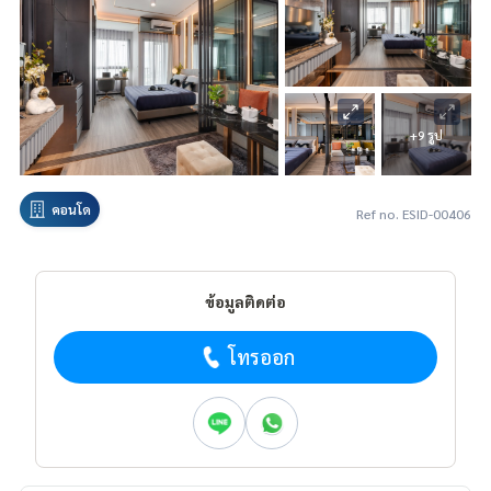
+9 รูป
คอนโด
Ref no. ESID-00406
ข้อมูลติดต่อ
โทรออก