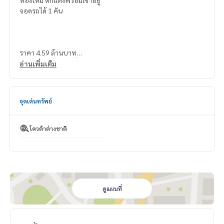
ห้องใหม่ ตกเเต่งพร้อมเข้าอยู่
จอดรถได้ 1 คัน
ราคา 4.59 ล้านบาท
ค่าโอน 2% คนละครึ่ง
อ่านเพิ่มเติม
แผนที่
https://maps.app.goo.gl/XzEYhneZYw1wBbNV6
จุดเด่นทรัพย์
===============
โควต้าต่างชาติ
สนใจติดต่อ คุณนริส
0992478822
Line ID: naris1490
================
ESID-00406
ดูแผนที่