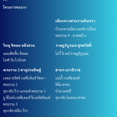
โครงการของเรา
เลียบทางด่วนรามอินทรา
บ้านกลางเมือง เออร์บาเนี่ยน
พระราม 9 - ลาดพร้าว
วิทยุ ชิดลม หลังสวน
ราษฎร์บูรณะ สุขสวัสดิ์
แมนฮัตตั้น ชิดลม
ไอวี่ ริเวอร์ ราษฎร์บูรณะ
ไลฟ์ วัน ไวร์เลส
พระราม 3 สาธุประดิษฐ์
สาทร นราธิวาส
เดอะ ทรัสต์ เรสซิเด้นซ์ รัชดา -
แม่น้ำ เรสซิเดนท์
พระราม 3
ริทึ่ม สาทร
ศุภาลัย ริวา แกรนด์ พระราม 3
บ้าน นนทรี
ยู ดีไลท์ เรสซิเดนซ์ ริเวอร์ฟร้อนท์
ศุภาลัย ไอคอน สาทร
พระราม 3
ศุภาลัย พรีมา ริวา