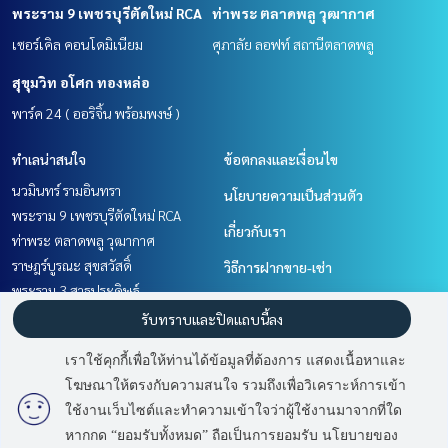
พระราม 9 เพชรบุรีตัดใหม่ RCA
ท่าพระ ตลาดพลู วุฒากาศ
เซอร์เคิล คอนโดมิเนียม
ศุภาลัย ลอฟท์ สถานีตลาดพลู
สุขุมวิท อโศก ทองหล่อ
พาร์ค 24 ( ออริจิ้น พร้อมพงษ์ )
ทำเลน่าสนใจ
ข้อตกลงและเงื่อนไข
นวมินทร์ รามอินทรา
นโยบายความเป็นส่วนตัว
พระราม 9 เพชรบุรีตัดใหม่ RCA
เกี่ยวกับเรา
ท่าพระ ตลาดพลู วุฒากาศ
ราษฎร์บูรณะ สุขสวัสดิ์
วิธีการฝากขาย-เช่า
พระราม 3 สาธุประดิษฐ์
ติดต่อ
เลียบทางด่วนรามอินทรา
รับทราบและปิดแถบนี้ลง
สาทร นราธิวาส
เราใช้คุกกี้เพื่อให้ท่านได้ข้อมูลที่ต้องการ แสดงเนื้อหาและ
สุขุมวิท อโศก ทองหล่อ
โฆษณาให้ตรงกับความสนใจ รวมถึงเพื่อวิเคราะห์การเข้า
มี
2
คนกำลังดูประกาศนี้
วิทยุ ชิดลม หลังสวน
ใช้งานเว็บไซต์และทำความเข้าใจว่าผู้ใช้งานมาจากที่ใด
หากกด “ยอมรับทั้งหมด” ถือเป็นการยอมรับ นโยบายของ
ติดต่อสอบถาม