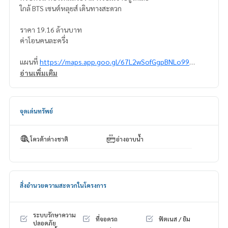
ใกล้ BTS เซนต์หลุยส์ เดินทางสะดวก
ราคา 19.16 ล้านบาท
ค่าโอนคนละครึ่ง
แผนที่
https://maps.app.goo.gl/67L2wSofGgpBNLo99
อ่านเพิ่มเติม
=================================
ติดต่อ น้องบี เบอร์โทร
064-182-6999
สนใจ เช่า – ซื้อ ติดต่อ Line ID: @superb-estate
จุดเด่นทรัพย์
https://lin.ee/luSfAxh
สนใจฝากทรัพย์เช่า – ขาย ติดต่อ Line ID: @superbestate
https://lin.ee/K5iYwEr
โควต้าต่างชาติ
อ่างอาบน้ำ
=================================
ESID-00365
สิ่งอำนวยความสะดวกในโครงการ
ระบบรักษาความ
ที่จอดรถ
ฟิตเนส / ยิม
ปลอดภัย