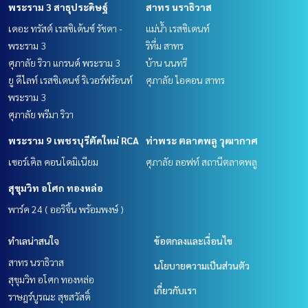
พระราม 3 สาธุประดิษฐ์
สาทร นราธิวาส
เดอะ ทรัสต์ เรสซิเด้นซ์ รัชดา -
แม่น้ำ เรสซิเดนท์
พระราม 3
ริทึ่ม สาทร
ศุภาลัย ริวา แกรนด์ พระราม 3
บ้าน นนทรี
ยู ดีไลท์ เรสซิเดนซ์ ริเวอร์ฟร้อนท์
ศุภาลัย ไอคอน สาทร
พระราม 3
ศุภาลัย พรีมา ริวา
พระราม 9 เพชรบุรีตัดใหม่ RCA
ท่าพระ ตลาดพลู วุฒากาศ
เซอร์เคิล คอนโดมิเนียม
ศุภาลัย ลอฟท์ สถานีตลาดพลู
สุขุมวิท อโศก ทองหล่อ
พาร์ค 24 ( ออริจิ้น พร้อมพงษ์ )
ทำเลน่าสนใจ
ข้อตกลงและเงื่อนไข
สาทร นราธิวาส
นโยบายความเป็นส่วนตัว
สุขุมวิท อโศก ทองหล่อ
เกี่ยวกับเรา
ราษฎร์บูรณะ สุขสวัสดิ์