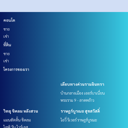
คอนโด
ขาย
เช่า
ที่ดิน
ขาย
เช่า
โครงการของเรา
เลียบทางด่วนรามอินทรา
บ้านกลางเมือง เออร์บาเนี่ยน
พระราม 9 - ลาดพร้าว
วิทยุ ชิดลม หลังสวน
ราษฎร์บูรณะ สุขสวัสดิ์
แมนฮัตตั้น ชิดลม
ไอวี่ ริเวอร์ ราษฎร์บูรณะ
ไลฟ์ วัน ไวร์เลส