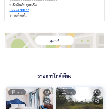
สนใจติดต่อ คุณนริส
0992478822
Line ID: @superbestate
อ่านเพิ่มเติม
Line ID: naris1490
https://page.line.me/superbestate
=========================
SBES-00221
ดูแผนที่
รายการใกล้เคียง
ขาย
ขาย