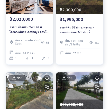
฿2,300,000
฿2,020,000
฿1,995,000
ขาย 1 ห้องนอน 24.1 ตร.ม.
ขาย ที่ดิน 57 ตร.ว. ทุ่งกลม -
ใจกลางพัทยา เอสปันญ่า คอนโด
ตาลหมัน ซอย 5/1 ชลบุรี
รีสอร์ท พัทยา Espana Condo
พัทยา บางแสน ชลบุรี
พัทยา บางแสน
Resort Pattaya
81
369
สัตหีบ
ชลบุรี สัตหีบ
พื้นที่ : 24.10 ตร.ม.
พื้นที่ : 57 ตร.ว.
1
1
4
ขาย
ขาย
฿70,000,000