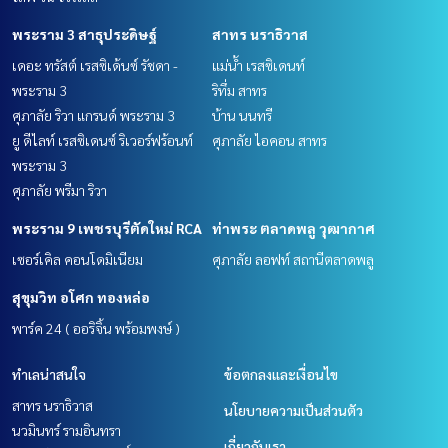
พระราม 3 สาธุประดิษฐ์
สาทร นราธิวาส
เดอะ ทรัสต์ เรสซิเด้นซ์ รัชดา -
แม่น้ำ เรสซิเดนท์
พระราม 3
ริทึ่ม สาทร
ศุภาลัย ริวา แกรนด์ พระราม 3
บ้าน นนทรี
ยู ดีไลท์ เรสซิเดนซ์ ริเวอร์ฟร้อนท์
ศุภาลัย ไอคอน สาทร
พระราม 3
ศุภาลัย พรีมา ริวา
พระราม 9 เพชรบุรีตัดใหม่ RCA
ท่าพระ ตลาดพลู วุฒากาศ
เซอร์เคิล คอนโดมิเนียม
ศุภาลัย ลอฟท์ สถานีตลาดพลู
สุขุมวิท อโศก ทองหล่อ
พาร์ค 24 ( ออริจิ้น พร้อมพงษ์ )
ทำเลน่าสนใจ
ข้อตกลงและเงื่อนไข
สาทร นราธิวาส
นโยบายความเป็นส่วนตัว
นวมินทร์ รามอินทรา
เกี่ยวกับเรา