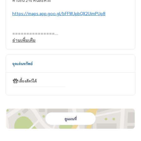
ค่าโอน 2% คนละครึ่ง
https://maps.app.goo.gl/bFFWJpbQX2UimPUp8
===============
สนใจติดต่อ คุณนริส
อ่านเพิ่มเติม
0992478822
Line ID: naris1490
================
จุดเด่นทรัพย์
SBES-00188
เลี้ยงสัตว์ได้
ดูแผนที่