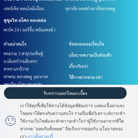
เซอร์เคิล คอนโดมิเนียม
ศุภาลัย ลอฟท์ สถานีตลาดพลู
สุขุมวิท อโศก ทองหล่อ
พาร์ค 24 ( ออริจิ้น พร้อมพงษ์ )
ทำเลน่าสนใจ
ข้อตกลงและเงื่อนไข
พระราม 3 สาธุประดิษฐ์
นโยบายความเป็นส่วนตัว
นวมินทร์ รามอินทรา
เกี่ยวกับเรา
สาทร นราธิวาส
ท่าพระ ตลาดพลู วุฒากาศ
วิธีการฝากขาย-เช่า
สุขุมวิท อโศก ทองหล่อ
ติดต่อ
ราษฎร์บูรณะ สุขสวัสดิ์
รับทราบและปิดแถบนี้ลง
พระราม 9 เพชรบุรีตัดใหม่ RCA
เราใช้คุกกี้เพื่อให้ท่านได้ข้อมูลที่ต้องการ แสดงเนื้อหาและ
วิทยุ ชิดลม หลังสวน
โฆษณาให้ตรงกับความสนใจ รวมถึงเพื่อวิเคราะห์การเข้า
มี
2
คนกำลังดูประกาศนี้
เลียบทางด่วนรามอินทรา
ใช้งานเว็บไซต์และทำความเข้าใจว่าผู้ใช้งานมาจากที่ใด
หากกด “ยอมรับทั้งหมด” ถือเป็นการยอมรับ นโยบายของ
ติดต่อสอบถาม
Power by
Livinginsider.com
เรา
การตั้งค่าคุกกี้