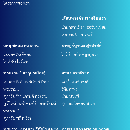
โครงการของเรา
เลียบทางด่วนรามอินทรา
บ้านกลางเมือง เออร์บาเนี่ยน
พระราม 9 - ลาดพร้าว
วิทยุ ชิดลม หลังสวน
ราษฎร์บูรณะ สุขสวัสดิ์
แมนฮัตตั้น ชิดลม
ไอวี่ ริเวอร์ ราษฎร์บูรณะ
ไลฟ์ วัน ไวร์เลส
พระราม 3 สาธุประดิษฐ์
สาทร นราธิวาส
เดอะ ทรัสต์ เรสซิเด้นซ์ รัชดา -
แม่น้ำ เรสซิเดนท์
พระราม 3
ริทึ่ม สาทร
ศุภาลัย ริวา แกรนด์ พระราม 3
บ้าน นนทรี
ยู ดีไลท์ เรสซิเดนซ์ ริเวอร์ฟร้อนท์
ศุภาลัย ไอคอน สาทร
พระราม 3
ศุภาลัย พรีมา ริวา
พระราม 9 เพชรบุรีตัดใหม่ RCA
ท่าพระ ตลาดพลู วุฒากาศ