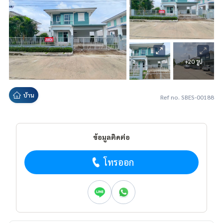
+20 รูป
บ้าน
Ref no. SBES-00188
ข้อมูลติดต่อ
โทรออก