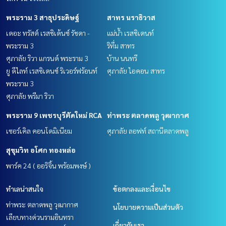
พระราม 3 สาธุประดิษฐ์
สาทร นราธิวาส
เดอะ ทรัสต์ เรสซิเด้นซ์ รัชดา -
แม่น้ำ เรสซิเดนท์
พระราม 3
ริทึ่ม สาทร
ศุภาลัย ริวา แกรนด์ พระราม 3
บ้าน นนทรี
ยู ดีไลท์ เรสซิเดนซ์ ริเวอร์ฟร้อนท์
ศุภาลัย ไอคอน สาทร
พระราม 3
ศุภาลัย พรีมา ริวา
พระราม 9 เพชรบุรีตัดใหม่ RCA
ท่าพระ ตลาดพลู วุฒากาศ
เซอร์เคิล คอนโดมิเนียม
ศุภาลัย ลอฟท์ สถานีตลาดพลู
สุขุมวิท อโศก ทองหล่อ
พาร์ค 24 ( ออริจิ้น พร้อมพงษ์ )
ทำเลน่าสนใจ
ข้อตกลงและเงื่อนไข
ท่าพระ ตลาดพลู วุฒากาศ
นโยบายความเป็นส่วนตัว
เลียบทางด่วนรามอินทรา
เกี่ยวกับเรา