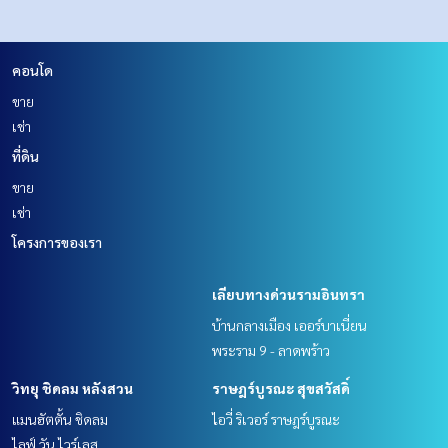
คอนโด
ขาย
เช่า
ที่ดิน
ขาย
เช่า
โครงการของเรา
เลียบทางด่วนรามอินทรา
บ้านกลางเมือง เออร์บาเนี่ยน
พระราม 9 - ลาดพร้าว
วิทยุ ชิดลม หลังสวน
ราษฎร์บูรณะ สุขสวัสดิ์
แมนฮัตตั้น ชิดลม
ไอวี่ ริเวอร์ ราษฎร์บูรณะ
ไลฟ์ วัน ไวร์เลส