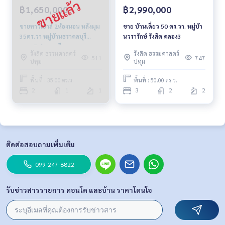
฿1,650,000
฿2,990,000
ขายทาวเฮาส์ 2ห้องนอน หลังมุม
ขาย บ้านเดี่ยว 50 ตร.วา. หมู่บ้า
35ตร.วา หมู่บ้านธราดลบุรี
นวรารักษ์ รังสิต คลอง3
คลอง7 ปทุมธานี
รังสิต ธรรมศาสตร์
รังสิต ธรรมศาสตร์
511
747
ปทุม
ปทุม
พื้นที่ : 35.00 ตร.ว.
พื้นที่ : 50.00 ตร.ว.
2
1
1
3
2
2
ติดต่อสอบถามเพิ่มเติม
099-247-8822
รับข่าวสารรายการ คอนโด และบ้าน ราคาโดนใจ