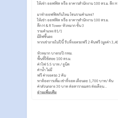
ให้เช่า ออฟฟิต หรือ อาคารสำนักงาน 100 ตร.ม. ตึก H
มาทำออฟฟิตกันไหม โซนรามคำแหง?
ให้เช่า ออฟฟิต หรือ อาคารสำนักงาน 100 ตร.ม.
ตึก H & R Tower หัวหมาก ชั้น 3
รามคำแหง 81/1
มีลิฟขึ้นลง
หากเช่าภายในปีนี้ รับที่จอดรถฟรี 2 คันฟรี (มูลค่า 3,4
หัวหมาก บางกะปิ กทม.
พื้นที่ใช้สอย 100 ตร.ม.
ค่าไฟ 5.5 บาท / ยูนิต
ค่าน้ำ ไม่มี
ฟรี ค่าจอดรถ 2 คัน
หาต้องการเพิ่ม เช่าที่จอด เดือนละ 1,700 บาท/ คัน
ค่าส่วนกลาง 30 บาท ต่อตารางเมตร ต่อเดือน
มีระบบแอร์ให้ (36000 BTU Daikin) – 2 เครื่อง
อ่านเพิ่มเติม
ค่าเช่า 35,000 บาท ต่อเดือน
มัดจำ 2 เดือน ล่วงหน้า 1 เดือน
สัญญาขั้นต่ำ 1 ปี