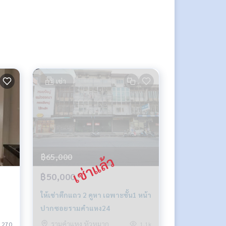
เช่า
฿65,000
฿50,000
ให้เช่าตึกแถว 2 คูหา เฉพาะชั้น1 หน้า
ปากซอยรามคำแหง24
รามคำแหง หัวหมาก
270
1.1k