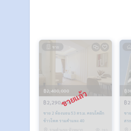
แผนที่
https://maps.app.goo.gl/m6o4tXeeqMpt
=================================
ติดต่อ น้องบี เบอร์โทร
064-182-6999
สนใจ เช่า – ซื้อ ติดต่อ Line ID: @superb-estate
https://lin.ee/luSfAxh
สนใจฝากทรัพย์เช่า – ขาย ติดต่อ Line ID: @superbe
ขาย
https://lin.ee/K5iYwEr
=================================
ESID-00275
฿2,400,000
฿3
฿2,290,000
฿2
ขาย 2 ห้องนอน 53 ตร.ม. คอนโดฝัก
ขาย
ข้าวโพด รามคำแหง 40
สระ
Res
รามคำแหง หัวหมาก
393