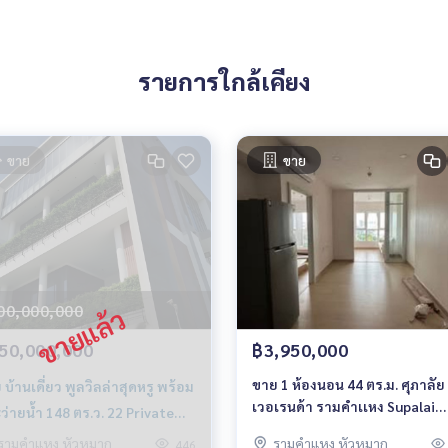
A4uM8
รายการใกล้เคียง
state
ขาย
ขาย
00,000,000
50,000,000
฿3,950,000
ขาย 1 ห้องนอน 44 ตร.ม. ศุภาลัย
 บ้านเดี่ยว พูลวิลล่าสุดหรู พร้อม
เวอเรนด้า รามคำเเหง Supalai
ว่ายน้ำ 148 ตร.ว. 22 Private
Veranda Ramkhamhaeng
idence หัวหมาก ซอย7
รามคำแหง หัวหมาก
รามคำแหง หัวหมาก
446