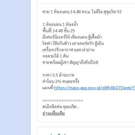
ขาย 1 ห้องนอน 34.48 ตร.ม. ไอดีโอ สุขุมวิท 93
1 ห้องนอน 1 ห้องน้ำ
พื้นที่ 34.48 ชั้น 25
มีเฟอร์นิเจอร์ให้ เตียงนอน ตู้เสื้อผ้า
โซฟา โต๊ะกินข้าว เคาเตอร์ครัว ตู้เย็น
เครื่องปรับอากาศ เเละ ผ่าม่าน
จอดรถได้ 1 คัน
ขายพร้อมผู้เช่า สัญญาถึงต้นปี68
ราคา 5.5 ล้านบาท
ค่าโอน 2% คนละครึ่ง
แผนที่
https://maps.app.goo.gl/gWhXbQ7Qex6rY
===============
สนใจติดต่อ คุณนริส
0992478822
อ่านเพิ่มเติม
Line ID: naris1490
================
SBES-00169