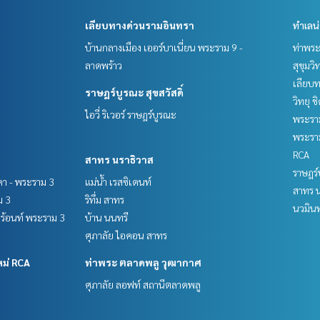
เลียบทางด่วนรามอินทรา
ทำเลน
บ้านกลางเมือง เออร์บาเนี่ยน พระราม 9 -
ท่าพร
ลาดพร้าว
สุขุมว
เลียบ
ราษฎร์บูรณะ สุขสวัสดิ์
วิทยุ 
ไอวี่ ริเวอร์ ราษฎร์บูรณะ
พระราม
พระราม
RCA
สาทร นราธิวาส
ราษฎร์
ชดา - พระราม 3
แม่น้ำ เรสซิเดนท์
สาทร น
ม 3
ริทึ่ม สาทร
นวมินท
์ฟร้อนท์ พระราม 3
บ้าน นนทรี
ศุภาลัย ไอคอน สาทร
หม่ RCA
ท่าพระ ตลาดพลู วุฒากาศ
ศุภาลัย ลอฟท์ สถานีตลาดพลู