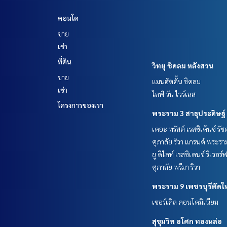
คอนโด
ขาย
เช่า
ที่ดิน
วิทยุ ชิดลม หลังสวน
ขาย
แมนฮัตตั้น ชิดลม
เช่า
ไลฟ์ วัน ไวร์เลส
โครงการของเรา
พระราม 3 สาธุประดิษฐ์
เดอะ ทรัสต์ เรสซิเด้นซ์ รั
ศุภาลัย ริวา แกรนด์ พระรา
ยู ดีไลท์ เรสซิเดนซ์ ริเวอร
ศุภาลัย พรีมา ริวา
พระราม 9 เพชรบุรีตัดใ
เซอร์เคิล คอนโดมิเนียม
สุขุมวิท อโศก ทองหล่อ