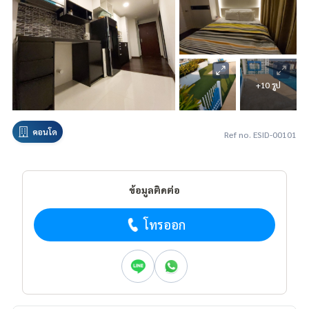
+10 รูป
คอนโด
Ref no. ESID-00101
ข้อมูลติดต่อ
โทรออก