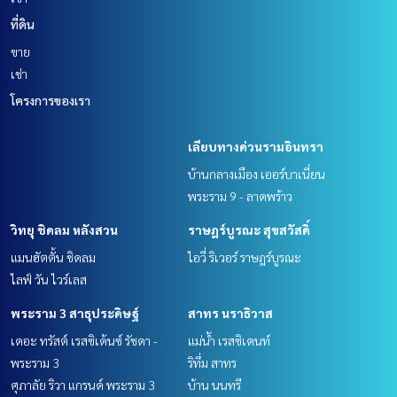
ที่ดิน
ขาย
เช่า
โครงการของเรา
เลียบทางด่วนรามอินทรา
บ้านกลางเมือง เออร์บาเนี่ยน
พระราม 9 - ลาดพร้าว
วิทยุ ชิดลม หลังสวน
ราษฎร์บูรณะ สุขสวัสดิ์
แมนฮัตตั้น ชิดลม
ไอวี่ ริเวอร์ ราษฎร์บูรณะ
ไลฟ์ วัน ไวร์เลส
พระราม 3 สาธุประดิษฐ์
สาทร นราธิวาส
เดอะ ทรัสต์ เรสซิเด้นซ์ รัชดา -
แม่น้ำ เรสซิเดนท์
พระราม 3
ริทึ่ม สาทร
ศุภาลัย ริวา แกรนด์ พระราม 3
บ้าน นนทรี