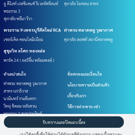
ยู ดีไลท์ เรสซิเดนซ์ ริเวอร์ฟร้อนท์
ศุภาลัย ไอคอน สาทร
พระราม 3
ศุภาลัย พรีมา ริวา
พระราม 9 เพชรบุรีตัดใหม่ RCA
ท่าพระ ตลาดพลู วุฒากาศ
เซอร์เคิล คอนโดมิเนียม
ศุภาลัย ลอฟท์ สถานีตลาดพลู
สุขุมวิท อโศก ทองหล่อ
พาร์ค 24 ( ออริจิ้น พร้อมพงษ์ )
ทำเลน่าสนใจ
ข้อตกลงและเงื่อนไข
ท่าพระ ตลาดพลู วุฒากาศ
นโยบายความเป็นส่วนตัว
สาทร นราธิวาส
เกี่ยวกับเรา
นวมินทร์ รามอินทรา
วิทยุ ชิดลม หลังสวน
วิธีการฝากขาย-เช่า
พระราม 3 สาธุประดิษฐ์
ติดต่อ
สุขุมวิท อโศก ทองหล่อ
รับทราบและปิดแถบนี้ลง
ราษฎร์บูรณะ สุขสวัสดิ์
เราใช้คุกกี้เพื่อให้ท่านได้ข้อมูลที่ต้องการ แสดงเนื้อหาและ