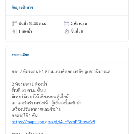
ข้อมูลอสังหาฯ
พื้นที่ : 51.00 ตร.ม.
2 ห้องนอน
1 ห้องน้ำ
ชั้นที่ : 8
รายละเอียด
ขาย 2 ห้องนอน 51 ตร.ม. แบงค์คอก เฟ'ลิซ @ สถานีบางแค
2 ห้องนอน 1 ห้องน้ำ
พื้นที่ 51 ตร.ม. ชั้น 8
มีเฟอร์นิเจอร์ให้ เตียงนอน ตู้เสื้อผ้า
เคาเตอร์ครัว เตาไฟฟ้า ตู้เย็น เครื่องซักผ้า
เครื่องปรับอากาศและผ้าม่าน
จอดรถได้ 1 คัน
https://maps.app.goo.gl/iALeYyzqPGhrwwfz8