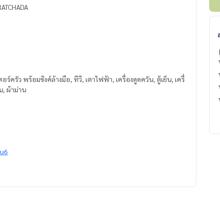
 RATCHADA
ร์ครัว พร้อมซิงค์ล้างมือ, ทีวี, เตาไฟฟ้า, เครื่องดูดควัน, ตู้เย็น, เครื่
น, ผ้าม่าน
8u6
state