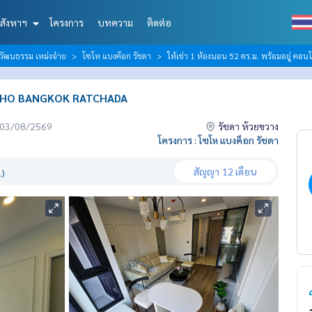
สังหาฯ
โครงการ
บทความ
ติดต่อ
์วัฒนธรรม เหม่งจ๋าย
โซโห​ แบงค็อก​ รัชดา
ให้เช่า 1 ห้องนอน 52 ตร.ม. พร้อมอยู่ 
ด SOHO BANGKOK RATCHADA
่อ 03/08/2569
รัชดา ห้วยขวาง
โครงการ : โซโห​ แบงค็อก​ รัชดา
สัญญา
12 เดือน
.)