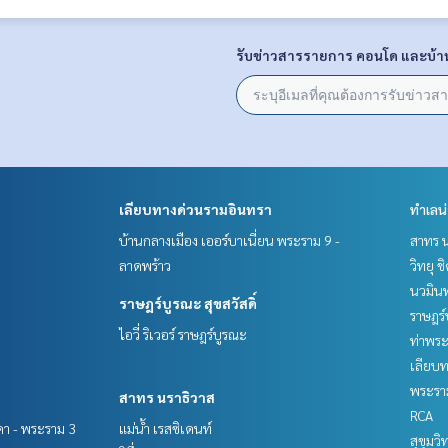
รับข่าวสารรายการ คอนโด และบ้า
เลียบทางด่วนรามอินทรา
ทำเลน
บ้านกลางเมือง เออร์บาเนี่ยน พระราม 9 -
สาทร น
ลาดพร้าว
วิทยุ 
นวมินท
ราษฎร์บูรณะ สุขสวัสดิ์
ราษฎร์
ไอวี่ ริเวอร์ ราษฎร์บูรณะ
ท่าพร
เลียบ
พระราม
สาทร นราธิวาส
RCA
ชดา - พระราม 3
แม่น้ำ เรสซิเดนท์
สุขุมว