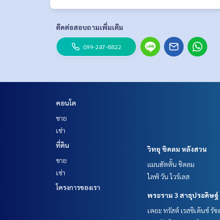
https://lin.ee/K5iYwEr
=================================
ESID-00184
ติดต่อสอบถามเพิ่มเติม
099-247-8822
คอนโด
ขาย
เช่า
ที่ดิน
วิทยุ ชิดลม หลังสวน
ขาย
แมนฮัตตั้น ชิดลม
เช่า
ไลฟ์ วัน ไวร์เลส
โครงการของเรา
พระราม 3 สาธุประดิษฐ์
เดอะ ทรัสต์ เรสซิเด้นซ์ รั