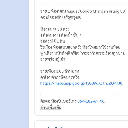
ขาย 1 ห้องนอน August Condo Charoen Krung 80
คอนโดออกัส เจริญกรุง80
ห้องขนาด 30 ตร.ม.
1ห้องนอน 1ห้องน้ำ ชั้น 7
จอดรถได้ 1 คัน
วิวเมือง ห้องเเบบเเยกครัว ห้องใหม่มากใช้งานน้อย
ฟูกเตียง หน้าต่างติดฟิลม์กระจกกันความร้อนทุกบาน
ขายพร้อมผู้เช่า
ขายเพียง 1.85 ล้านบาท
ค่าโอนค่าภาษีคนละครึ่ง
https://maps.app.goo.gl/tyG8AuXJ7hJZQ4TJ8
=================================
ติดต่อ น้องบี เบอร์โทร
064-182-6999
สนใจ เช่า – ซื้อ ติดต่อ Line ID: @superb-estate
อ่านเพิ่มเติม
https://lin.ee/luSfAxh
สนใจฝากทรัพย์เช่า – ขาย ติดต่อ Line ID: @superbe
https://lin.ee/K5iYwEr