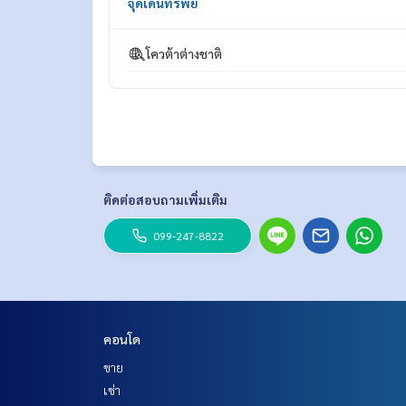
จุดเด่นทรัพย์
=================================
ESID-00165
โควต้าต่างชาติ
ติดต่อสอบถามเพิ่มเติม
099-247-8822
คอนโด
ขาย
เช่า