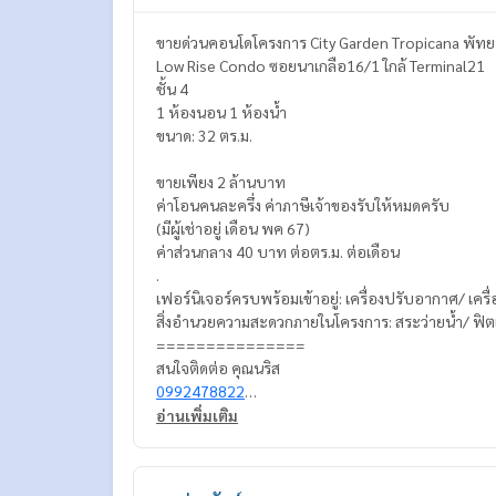
ขายด่วนคอนโดโครงการ City Garden Tropicana พัทย
Low Rise Condo ซอยนาเกลือ16/1 ใกล้ Terminal21
ชั้น 4
1 ห้องนอน 1 ห้องน้ำ
ขนาด: 32 ตร.ม.
ขายเพียง 2 ล้านบาท
ค่าโอนคนละครึ่ง ค่าภาษีเจ้าของรับให้หมดครับ
(มีผู้เช่าอยู่ เดือน พค 67)
ค่าส่วนกลาง 40 บาท ต่อตร.ม. ต่อเดือน
.
เฟอร์นิเจอร์ครบพร้อมเข้าอยู่: เครื่องปรับอากาศ/ เครื่อ
สิ่งอำนวยความสะดวกภายในโครงการ: สระว่ายน้ำ/ ฟิต
===============
สนใจติดต่อ คุณนริส
0992478822
Line ID: naris1490
อ่านเพิ่มเติม
================