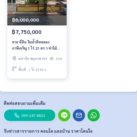
💰ราคาขายเพียง 3.8 ล้านบาท
฿8,000,000
แผนที่
https://maps.app.goo.gl/r3gyNaJ5SX5rNhrH7
฿7,750,000
=================================
ขาย ที่ดิน ริมน้ำติดคลอง
ติดต่อ น้องบี เบอร์โทร
064-182-6999
ภาษีเจริญ 1 ไร่ 23 ตร.ว ท่าไม้
สนใจ เช่า – ซื้อ ติดต่อ Line ID: @superb-estate
กระทุ่มแบน สมุทรสาคร
https://lin.ee/luSfAxh
มหาชัย สมุทรสาคร
599
สนใจฝากทรัพย์เช่า – ขาย ติดต่อ Line ID: @superbestate
https://lin.ee/K5iYwEr
พื้นที่ : 1 ไร่ 23 ตร.ว.
=================================
ESID-01212
ติดต่อสอบถามเพิ่มเติม
099-247-8822
รับข่าวสารรายการ คอนโด และบ้าน ราคาโดนใจ