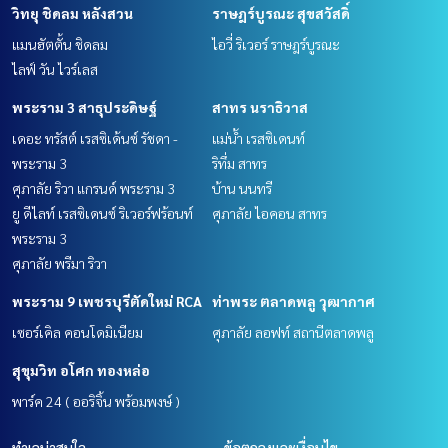
วิทยุ ชิดลม หลังสวน
ราษฎร์บูรณะ สุขสวัสดิ์
แมนฮัตตั้น ชิดลม
ไอวี่ ริเวอร์ ราษฎร์บูรณะ
ไลฟ์ วัน ไวร์เลส
พระราม 3 สาธุประดิษฐ์
สาทร นราธิวาส
เดอะ ทรัสต์ เรสซิเด้นซ์ รัชดา -
แม่น้ำ เรสซิเดนท์
พระราม 3
ริทึ่ม สาทร
ศุภาลัย ริวา แกรนด์ พระราม 3
บ้าน นนทรี
ยู ดีไลท์ เรสซิเดนซ์ ริเวอร์ฟร้อนท์
ศุภาลัย ไอคอน สาทร
พระราม 3
ศุภาลัย พรีมา ริวา
พระราม 9 เพชรบุรีตัดใหม่ RCA
ท่าพระ ตลาดพลู วุฒากาศ
เซอร์เคิล คอนโดมิเนียม
ศุภาลัย ลอฟท์ สถานีตลาดพลู
สุขุมวิท อโศก ทองหล่อ
พาร์ค 24 ( ออริจิ้น พร้อมพงษ์ )
ทำเลน่าสนใจ
ข้อตกลงและเงื่อนไข