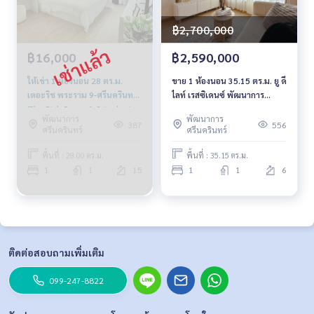
฿2,700,000
฿16,000
฿2,590,000
ให้เข่า 1 ห้องนอน 28 ตร.ม.
ขาย 1 ห้องนอน 35.15 ตร.ม. ยู ดี
เดอะริช พระราม 9-ศรีนครินทร์
ไลท์ เรสซิเดนซ์ พัฒนาการ
The Rich Rama 9-Srinakarin
ทองหล่อ
พัฒนาการ
พัฒนาการ
387
556
ศรีนครินทร์
ศรีนครินทร์
พื้นที่ : 28.00 ตร.ม.
พื้นที่ : 35.15 ตร.ม.
1
1
15
1
1
6
ติดต่อสอบถามเพิ่มเติม
099-247-8822