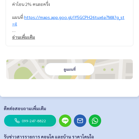
ค่าโอน 2% คนละครึ่ง
แผนที่
https://maps.app.goo.gl/iY5GCPH26tux6a7MA?g_st
=il
สถานที่ใกล้เคียง
อ่านเพิ่มเติม
- ใกล้ถนนเส้นรามคำแหง
- ไฟฟ้าสายสีชมพู สายสีส้ม
- สนามบินสุวรรณภูมิ
- สถานี airport link ลาดกระบัง
- มหาวิทยาลัยเกษมบัณฑิต
ดูแผนที่
- วิทยาลัยกาญจนาภิเษก
- กรมขนส่งพื้นที่ 4
- big c ร่มเกล้า
- โลตัสร่มเกล้า
- ร้านสะดวกซื้อเซเว่นอีเลฟเว่น
ติดต่อสอบถามเพิ่มเติม
=================================
ติดต่อ น้องบี เบอร์โทร
064-182-6999
099-247-8822
สนใจ เช่า – ซื้อ ติดต่อ Line ID: @superb-estate
https://lin.ee/luSfAxh
สนใจฝากทรัพย์เช่า – ขาย ติดต่อ Line ID: @superbestate
รับข่าวสารรายการ คอนโด และบ้าน ราคาโดนใจ