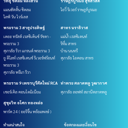
วิทยุ ชิดลม หลังสวน
ราษฎร์บูรณะ สุขสวัสดิ์
แมนฮัตตั้น ชิดลม
ไอวี่ ริเวอร์ ราษฎร์บูรณะ
ไลฟ์ วัน ไวร์เลส
พระราม 3 สาธุประดิษฐ์
สาทร นราธิวาส
เดอะ ทรัสต์ เรสซิเด้นซ์ รัชดา -
แม่น้ำ เรสซิเดนท์
พระราม 3
ริทึ่ม สาทร
ศุภาลัย ริวา แกรนด์ พระราม 3
บ้าน นนทรี
ยู ดีไลท์ เรสซิเดนซ์ ริเวอร์ฟร้อนท์
ศุภาลัย ไอคอน สาทร
พระราม 3
ศุภาลัย พรีมา ริวา
พระราม 9 เพชรบุรีตัดใหม่ RCA
ท่าพระ ตลาดพลู วุฒากาศ
เซอร์เคิล คอนโดมิเนียม
ศุภาลัย ลอฟท์ สถานีตลาดพลู
สุขุมวิท อโศก ทองหล่อ
พาร์ค 24 ( ออริจิ้น พร้อมพงษ์ )
ทำเลน่าสนใจ
ข้อตกลงและเงื่อนไข