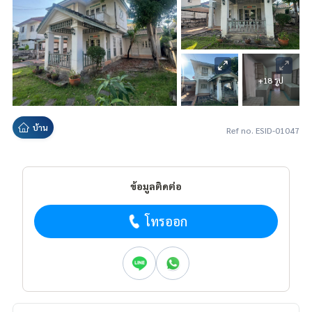
+18 รูป
บ้าน
Ref no. ESID-01047
ข้อมูลติดต่อ
โทรออก