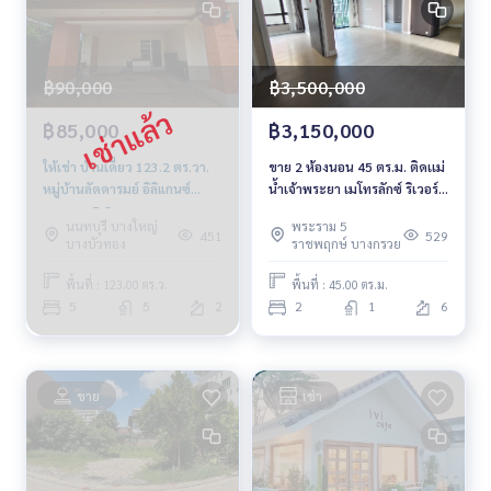
฿90,000
฿3,500,000
฿85,000
฿3,150,000
ให้เช่า บ้านเดี่ยว 123.2 ตร.วา.
ขาย 2 ห้องนอน 45 ตร.ม. ติดเเม่
หมู่บ้านลัดดารมย์ อิลิแกนซ์
น้ำเจ้าพระยา เมโทรลักซ์ ริเวอร์
พระราม 5-2
ฟร้อนท์ รัตนาธิเบศร์
นนทบุรี บางใหญ่
พระราม 5
451
529
บางบัวทอง
ราชพฤกษ์ บางกรวย
พื้นที่ : 123.00 ตร.ว.
พื้นที่ : 45.00 ตร.ม.
5
5
2
2
1
6
ขาย
เช่า