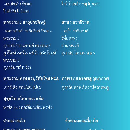
แมนฮัตตั้น ชิดลม
ไอวี่ ริเวอร์ ราษฎร์บูรณะ
ไลฟ์ วัน ไวร์เลส
พระราม 3 สาธุประดิษฐ์
สาทร นราธิวาส
เดอะ ทรัสต์ เรสซิเด้นซ์ รัชดา -
แม่น้ำ เรสซิเดนท์
พระราม 3
ริทึ่ม สาทร
ศุภาลัย ริวา แกรนด์ พระราม 3
บ้าน นนทรี
ยู ดีไลท์ เรสซิเดนซ์ ริเวอร์ฟร้อนท์
ศุภาลัย ไอคอน สาทร
พระราม 3
ศุภาลัย พรีมา ริวา
พระราม 9 เพชรบุรีตัดใหม่ RCA
ท่าพระ ตลาดพลู วุฒากาศ
เซอร์เคิล คอนโดมิเนียม
ศุภาลัย ลอฟท์ สถานีตลาดพลู
สุขุมวิท อโศก ทองหล่อ
พาร์ค 24 ( ออริจิ้น พร้อมพงษ์ )
ทำเลน่าสนใจ
ข้อตกลงและเงื่อนไข
ท่าพระ ตลาดพลู วุฒากาศ