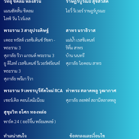
วิทยุ ชิดลม หลังสวน
ราษฎร์บูรณะ สุขสวัสดิ์
แมนฮัตตั้น ชิดลม
ไอวี่ ริเวอร์ ราษฎร์บูรณะ
ไลฟ์ วัน ไวร์เลส
พระราม 3 สาธุประดิษฐ์
สาทร นราธิวาส
เดอะ ทรัสต์ เรสซิเด้นซ์ รัชดา -
แม่น้ำ เรสซิเดนท์
พระราม 3
ริทึ่ม สาทร
ศุภาลัย ริวา แกรนด์ พระราม 3
บ้าน นนทรี
ยู ดีไลท์ เรสซิเดนซ์ ริเวอร์ฟร้อนท์
ศุภาลัย ไอคอน สาทร
พระราม 3
ศุภาลัย พรีมา ริวา
พระราม 9 เพชรบุรีตัดใหม่ RCA
ท่าพระ ตลาดพลู วุฒากาศ
เซอร์เคิล คอนโดมิเนียม
ศุภาลัย ลอฟท์ สถานีตลาดพลู
สุขุมวิท อโศก ทองหล่อ
พาร์ค 24 ( ออริจิ้น พร้อมพงษ์ )
ทำเลน่าสนใจ
ข้อตกลงและเงื่อนไข