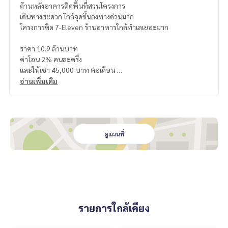
ด้านหลังอาคารติดพื้นที่สวนโครงการ
เดินทางสะดวก ใกล้จุดขึ้นลงทางด่วนมาก
โครงการติด 7-Eleven ร้านอาหารใกล้ทำเลเยอะมาก
ราคา 10.9 ล้านบาท
ค่าโอน 2% คนละครึ่ง
เเละให้เช่า 45,000 บาท ต่อเดือน
อ่านเพิ่มเติม
แผนที่
https://maps.app.goo.gl/KbkQLeP5NfQd8mar9
=================================
ติดต่อ น้องบี เบอร์โทร
064-182-6999
สนใจ เช่า – ซื้อ ติดต่อ Line ID: @superb-estate
ดูแผนที่
https://lin.ee/luSfAxh
สนใจฝากทรัพย์เช่า – ขาย ติดต่อ Line ID: @superbestate
https://lin.ee/K5iYwEr
=================================
ESID-01079
รายการใกล้เคียง