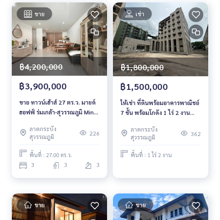
ขาย
เช่า
฿4,200,000
฿1,800,000
฿3,900,000
฿1,500,000
ขาย ทาวน์เฮ้าส์ 27 ตร.ว. มายด์
ให้เช่า ที่ดินพร้อมอาคารพาณิชย์
ฮอฟฟ์ ร่มเกล้า-สุวรรณภูมิ Mind
7 ชั้น พร้อมโกดัง 1 ไร่ 2 งาน
Hof Romklao Suvarnabhumi
ซอยสุภาพงษ์ 3 ประเวศ
ลาดกระบัง
ลาดกระบัง
226
362
สุวรรณภูมิ
สุวรรณภูมิ
พื้นที่ : 27.00 ตร.ว.
พื้นที่ : 1 ไร่ 2 งาน
3
3
3
ขาย
ขาย