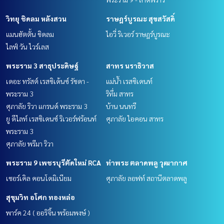
วิทยุ ชิดลม หลังสวน
ราษฎร์บูรณะ สุขสวัสดิ์
แมนฮัตตั้น ชิดลม
ไอวี่ ริเวอร์ ราษฎร์บูรณะ
ไลฟ์ วัน ไวร์เลส
พระราม 3 สาธุประดิษฐ์
สาทร นราธิวาส
เดอะ ทรัสต์ เรสซิเด้นซ์ รัชดา -
แม่น้ำ เรสซิเดนท์
พระราม 3
ริทึ่ม สาทร
ศุภาลัย ริวา แกรนด์ พระราม 3
บ้าน นนทรี
ยู ดีไลท์ เรสซิเดนซ์ ริเวอร์ฟร้อนท์
ศุภาลัย ไอคอน สาทร
พระราม 3
ศุภาลัย พรีมา ริวา
พระราม 9 เพชรบุรีตัดใหม่ RCA
ท่าพระ ตลาดพลู วุฒากาศ
เซอร์เคิล คอนโดมิเนียม
ศุภาลัย ลอฟท์ สถานีตลาดพลู
สุขุมวิท อโศก ทองหล่อ
พาร์ค 24 ( ออริจิ้น พร้อมพงษ์ )