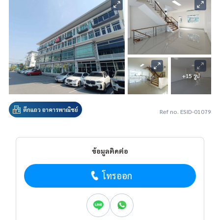
+15 รูป
ตึกแถว อาคารพาณิชย์
Ref no. ESID-01079
ข้อมูลติดต่อ
โทรออก