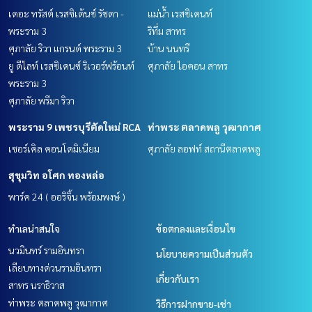
เดอะ ทรัสต์ เรสซิเด้นซ์ รัชดา -
แม่น้ำ เรสซิเดนท์
พระราม 3
ริทึ่ม สาทร
ศุภาลัย ริวา แกรนด์ พระราม 3
บ้าน นนทรี
ยู ดีไลท์ เรสซิเดนซ์ ริเวอร์ฟร้อนท์
ศุภาลัย ไอคอน สาทร
พระราม 3
ศุภาลัย พรีมา ริวา
พระราม 9 เพชรบุรีตัดใหม่ RCA
ท่าพระ ตลาดพลู วุฒากาศ
เซอร์เคิล คอนโดมิเนียม
ศุภาลัย ลอฟท์ สถานีตลาดพลู
สุขุมวิท อโศก ทองหล่อ
พาร์ค 24 ( ออริจิ้น พร้อมพงษ์ )
ทำเลน่าสนใจ
ข้อตกลงและเงื่อนไข
นวมินทร์ รามอินทรา
นโยบายความเป็นส่วนตัว
เลียบทางด่วนรามอินทรา
เกี่ยวกับเรา
สาทร นราธิวาส
ท่าพระ ตลาดพลู วุฒากาศ
วิธีการฝากขาย-เช่า