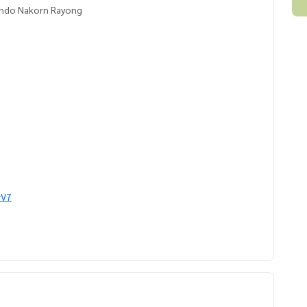
condo Nakorn Rayong
rV7
state