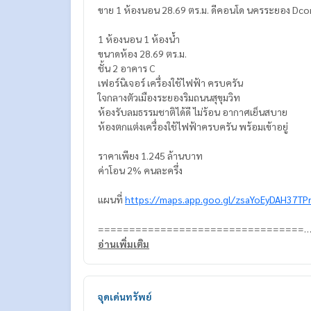
ขาย 1 ห้องนอน 28.69 ตร.ม. ดีคอนโด นครระยอง D
1 ห้องนอน 1 ห้องน้ำ
ขนาดห้อง 28.69 ตร.ม.
ชั้น 2 อาคาร C
เฟอร์นิเจอร์ เครื่องใช้ไฟฟ้า ครบครัน
ใจกลางตัวเมืองระยองริมถนนสุขุมวิท
ห้องรับลมธรรมชาติได้ดี ไม่ร้อน อากาศเย็นสบาย
ห้องตกเเต่งเครื่องใช้ไฟฟ้าครบครัน พร้อมเข้าอยู่
ราคาเพียง 1.245 ล้านบาท
ค่าโอน 2% คนละครึ่ง
แผนที่
https://maps.app.goo.gl/zsaYoEyDAH37TP
=================================
ติดต่อ น้องบี เบอร์โทร
064-182-6999
อ่านเพิ่มเติม
สนใจ เช่า – ซื้อ ติดต่อ Line ID: @superb-estate
https://lin.ee/luSfAxh
สนใจฝากทรัพย์เช่า – ขาย ติดต่อ Line ID: @superbe
จุดเด่นทรัพย์
https://lin.ee/K5iYwEr