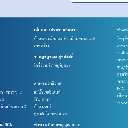
เลียบทางด่วนรามอินทรา
ทำเลน
บ้านกลางเมือง เออร์บาเนี่ยน พระราม 9 -
วิทยุ 
ลาดพร้าว
สาทร น
นวมินท
ราษฎร์บูรณะ สุขสวัสดิ์
พระราม
ไอวี่ ริเวอร์ ราษฎร์บูรณะ
ราษฎร์
สุขุมว
พระราม
สาทร นราธิวาส
RCA
ชดา - พระราม 3
แม่น้ำ เรสซิเดนท์
เลียบ
ม 3
ริทึ่ม สาทร
ท่าพร
์ฟร้อนท์ พระราม 3
บ้าน นนทรี
ศุภาลัย ไอคอน สาทร
หม่ RCA
ท่าพระ ตลาดพลู วุฒากาศ