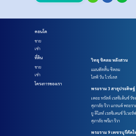
คอนโด
ขาย
เช่า
ที่ดิน
วิทยุ ชิดลม หลังสวน
ขาย
แมนฮัตตั้น ชิดลม
เช่า
ไลฟ์ วัน ไวร์เลส
โครงการของเรา
พระราม 3 สาธุประดิษฐ์
เดอะ ทรัสต์ เรสซิเด้นซ์ รั
ศุภาลัย ริวา แกรนด์ พระรา
ยู ดีไลท์ เรสซิเดนซ์ ริเวอร
ศุภาลัย พรีมา ริวา
พระราม 9 เพชรบุรีตัดใ