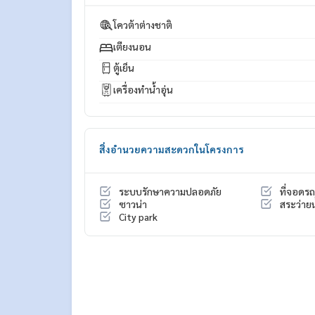
https://lin.ee/K5iYwEr
=================================
โควต้าต่างชาติ
ESID-00913
เตียงนอน
ตู้เย็น
เครื่องทำน้ำอุ่น
สิ่งอำนวยความสะดวกในโครงการ
ระบบรักษาความปลอดภัย
ที่จอดรถ
ซาวน่า
สระว่ายน
City park