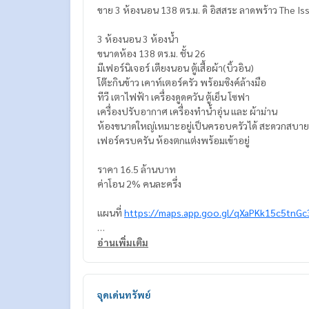
ขาย 3 ห้องนอน 138 ตร.
3 ห้องนอน 3 ห้องน้ำ
ขนาดห้อง 138 ตร.ม. ชั้น 26
มีเฟอร์นิเจอร์ เตียงนอน ตู้เสื้อผ้า(บิ้วอิน)
โต๊ะกินข้าว เคาท์เตอร์ครัว พร้อมซิงค์ล้างมือ
ทีวี เตาไฟฟ้า เครื่องดูดควัน ตู้เย็น โซฟา
เครื่องปรับอากาศ เครื่องทำน้ำอุ่น เเละ ผ้าม่าน
ห้องขนาดใหญ่เหมาะอยู่เป็นครอบครัวได้ สะดวกสบาย
เฟอร์ครบครัน ห้องตกเเต่งพร้อมเข้าอยู่
ราคา 16.5 ล้านบาท
ค่าโอน 2% คนละครึ่ง
แผนที่
https://maps.app.goo.gl/qXaPKk15c5tnGc
=================================
อ่านเพิ่มเติม
ติดต่อ น้องบี เบอร์โทร
064-182-6999
สนใจ เช่า – ซื้อ ติดต่อ Line ID: @superb-estate
https://lin.ee/luSfAxh
จุดเด่นทรัพย์
สนใจฝากทรัพย์เช่า – ขาย ติดต่อ Line ID: @superbe