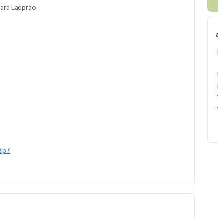
ม. ดิ อิสสระ ลาดพร้าว The Issara Ladprao
3p7
state