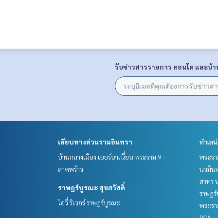
รับข่าวสารรายการ คอนโด และบ้า
เลียบทางด่วนรามอินทรา
ทำเลน
บ้านกลางเมือง เออร์บาเนี่ยน พระราม 9 -
พระราม
ลาดพร้าว
นวมินท
สาทร น
ราษฎร์บูรณะ สุขสวัสดิ์
ราษฎร์
ไอวี่ ริเวอร์ ราษฎร์บูรณะ
พระราม
RCA