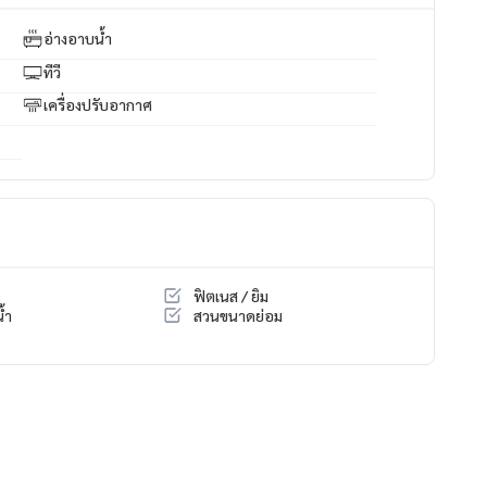
อ่างอาบน้ำ
ทีวี
เครื่องปรับอากาศ
ฟิตเนส / ยิม
้ำ
สวนขนาดย่อม