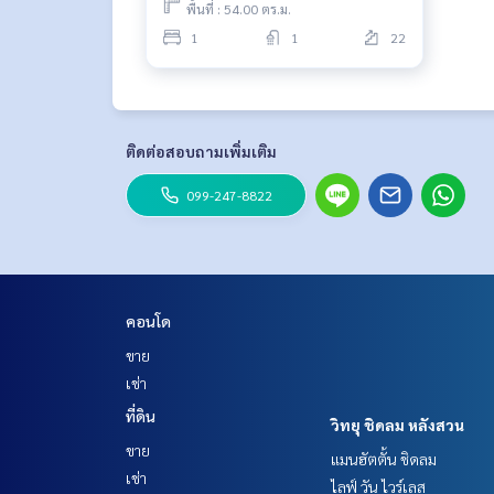
พื้นที่ : 54.00 ตร.ม.
1
1
22
ติดต่อสอบถามเพิ่มเติม
099-247-8822
คอนโด
ขาย
เช่า
ที่ดิน
วิทยุ ชิดลม หลังสวน
ขาย
แมนฮัตตั้น ชิดลม
เช่า
ไลฟ์ วัน ไวร์เลส