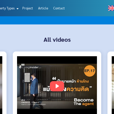
erty Types
Project
Article
Contact
All videos