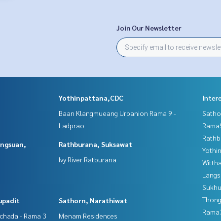
Join Our Newsletter
Yothinpattana,CDC
Inter
Baan Klangmueang Urbanion Rama 9 -
Satho
Ladprao
Rama9
Rathb
angsuan,
Rathburana, Suksawat
Yothi
Ivy River Ratburana
Wittha
Langs
Sukhu
Thong
upadit
Sathorn, Narathiwat
Rama
tchada - Rama 3
Menam Residences