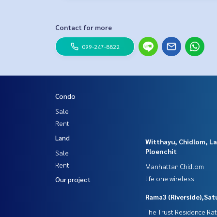
Contact for more
099-247-8822
Condo
Sale
Rent
Land
Witthayu, Chidlom, L
Ploenchit
Sale
Rent
Manhattan Chidlom
life one wireless
Our project
Rama3 (Riverside),Sat
The Trust Residence Ra