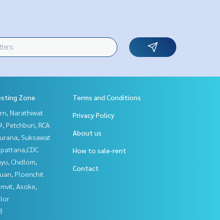
esting Zone
Terms and Conditions
rn, Narathiwat
Privacy Policy
, Petchburi, RCA
About us
urana, Suksawat
npattana,CDC
How to sale-rent
yu, Chidlom,
Contact
uan, Ploenchit
mvit, Asoke,
lor
3