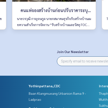
คนแห่จองสร้างบ้านก่อนปรับราคาระบุ
บ้านราคา 2.5 - 5 ล้านบาท มาแรงสุด
นข
นายวรวุฒิ กาญจนกูล นายกสมาคมธุรกิจรับสร้างบ้านเผ
T
ง
ยความสำเร็จการจัดงาน “รับสร้างบ้านและวัสดุ FOCUS
ี
2022” ว่าตลอด 5 วันของการจัดงาน ระหว่างวันที่ 30 มี
ก
นาคม - 3 เมษายน 2565 ณ อิมแพ็ค ฮอลล์ 8 เมืองทองธ
านี ได้รับกระแสตอบรับอย่างดีมากจากผู้บริโภคที่เข้ามา
ชมแบบบ้านดีไซน์ใหม่ที่พร้อมให้บริการมากกว่า 1,000
Join Our Newsletter
แบบ
Yothinpattana,CDC
Inter
Baan Klangmueang Urbanion Rama 9 -
Thaphr
Ladprao
Wutth
Sukhu