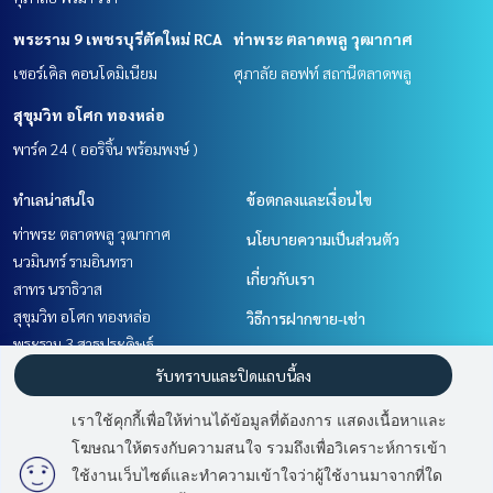
พระราม 9 เพชรบุรีตัดใหม่ RCA
ท่าพระ ตลาดพลู วุฒากาศ
เซอร์เคิล คอนโดมิเนียม
ศุภาลัย ลอฟท์ สถานีตลาดพลู
สุขุมวิท อโศก ทองหล่อ
พาร์ค 24 ( ออริจิ้น พร้อมพงษ์ )
ทำเลน่าสนใจ
ข้อตกลงและเงื่อนไข
ท่าพระ ตลาดพลู วุฒากาศ
นโยบายความเป็นส่วนตัว
นวมินทร์ รามอินทรา
เกี่ยวกับเรา
สาทร นราธิวาส
สุขุมวิท อโศก ทองหล่อ
วิธีการฝากขาย-เช่า
พระราม 3 สาธุประดิษฐ์
ติดต่อ
วิทยุ ชิดลม หลังสวน
รับทราบและปิดแถบนี้ลง
ราษฎร์บูรณะ สุขสวัสดิ์
เราใช้คุกกี้เพื่อให้ท่านได้ข้อมูลที่ต้องการ แสดงเนื้อหาและ
พระราม 9 เพชรบุรีตัดใหม่ RCA
โฆษณาให้ตรงกับความสนใจ รวมถึงเพื่อวิเคราะห์การเข้า
เลียบทางด่วนรามอินทรา
ใช้งานเว็บไซต์และทำความเข้าใจว่าผู้ใช้งานมาจากที่ใด