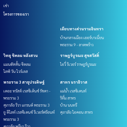
เช่า
โครงการของเรา
เลียบทางด่วนรามอินทรา
บ้านกลางเมือง เออร์บาเนี่ยน
พระราม 9 - ลาดพร้าว
วิทยุ ชิดลม หลังสวน
ราษฎร์บูรณะ สุขสวัสดิ์
แมนฮัตตั้น ชิดลม
ไอวี่ ริเวอร์ ราษฎร์บูรณะ
ไลฟ์ วัน ไวร์เลส
พระราม 3 สาธุประดิษฐ์
สาทร นราธิวาส
เดอะ ทรัสต์ เรสซิเด้นซ์ รัชดา -
แม่น้ำ เรสซิเดนท์
พระราม 3
ริทึ่ม สาทร
ศุภาลัย ริวา แกรนด์ พระราม 3
บ้าน นนทรี
ยู ดีไลท์ เรสซิเดนซ์ ริเวอร์ฟร้อนท์
ศุภาลัย ไอคอน สาทร
พระราม 3
ศุภาลัย พรีมา ริวา