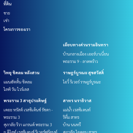
ที่ดิน
ขาย
เช่า
โครงการของเรา
เลียบทางด่วนรามอินทรา
บ้านกลางเมือง เออร์บาเนี่ยน
พระราม 9 - ลาดพร้าว
วิทยุ ชิดลม หลังสวน
ราษฎร์บูรณะ สุขสวัสดิ์
แมนฮัตตั้น ชิดลม
ไอวี่ ริเวอร์ ราษฎร์บูรณะ
ไลฟ์ วัน ไวร์เลส
พระราม 3 สาธุประดิษฐ์
สาทร นราธิวาส
เดอะ ทรัสต์ เรสซิเด้นซ์ รัชดา -
แม่น้ำ เรสซิเดนท์
พระราม 3
ริทึ่ม สาทร
ศุภาลัย ริวา แกรนด์ พระราม 3
บ้าน นนทรี
ยู ดีไลท์ เรสซิเดนซ์ ริเวอร์ฟร้อนท์
ศุภาลัย ไอคอน สาทร