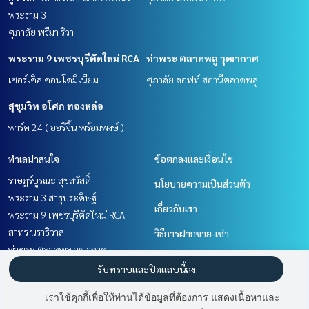
พระราม 3
ศุภาลัย พรีมา ริวา
พระราม 9 เพชรบุรีตัดใหม่ RCA
ท่าพระ ตลาดพลู วุฒากาศ
เซอร์เคิล คอนโดมิเนียม
ศุภาลัย ลอฟท์ สถานีตลาดพลู
สุขุมวิท อโศก ทองหล่อ
พาร์ค 24 ( ออริจิ้น พร้อมพงษ์ )
ทำเลน่าสนใจ
ข้อตกลงและเงื่อนไข
ราษฎร์บูรณะ สุขสวัสดิ์
นโยบายความเป็นส่วนตัว
พระราม 3 สาธุประดิษฐ์
เกี่ยวกับเรา
พระราม 9 เพชรบุรีตัดใหม่ RCA
สาทร นราธิวาส
วิธีการฝากขาย-เช่า
ท่าพระ ตลาดพลู วุฒากาศ
ติดต่อ
สุขุมวิท อโศก ทองหล่อ
รับทราบและปิดแถบนี้ลง
วิทยุ ชิดลม หลังสวน
เราใช้คุกกี้เพื่อให้ท่านได้ข้อมูลที่ต้องการ แสดงเนื้อหาและ
เลียบทางด่วนรามอินทรา